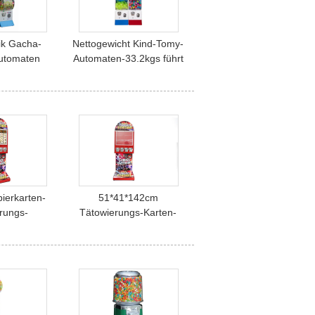
ik Gacha-
Nettogewicht Kind-Tomy-
utomaten
Automaten-33.2kgs führt
tallfür
2" ~3" Kapseln zu
altung
ierkarten-
51*41*142cm
rungs-
Tätowierungs-Karten-
-moderner
Automat alle Metallteile
-langes
für Kinder
leben