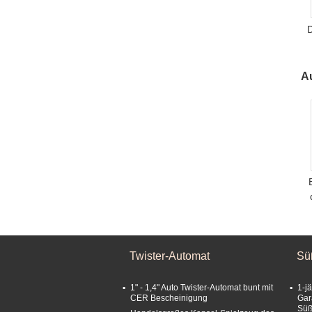
A
Twister-Automat
Sü
1" - 1,4" Auto Twister-Automat bunt mit
1-j
CER Bescheinigung
Gar
Süß