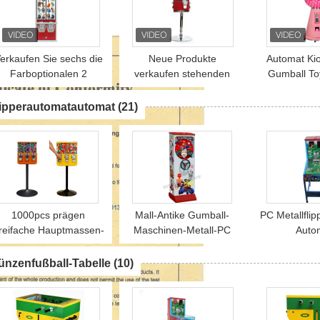
erkaufen Sie sechs die
Neue Produkte
Automat Ki
Farboptionalen 2
verkaufen stehenden
Gumball To
Spalten-Tätowierungs-
Kapsel-
Dispenser C
Foto-Aufkleber-
Kinderspielwaren-
für Sp
lipperautomatautomat
(21)
Automaten
Automaten en gros
1000pcs prägen
Mall-Antike Gumball-
PC Metallfli
reifache Hauptmassen-
Maschinen-Metall-PC
Auto
Süßigkeits-Automaten
Strom-Musik 6 Münzen
kundenspe
135cm
Flippera
ünzenfußball-Tabelle
(10)
Maschine
Berufs