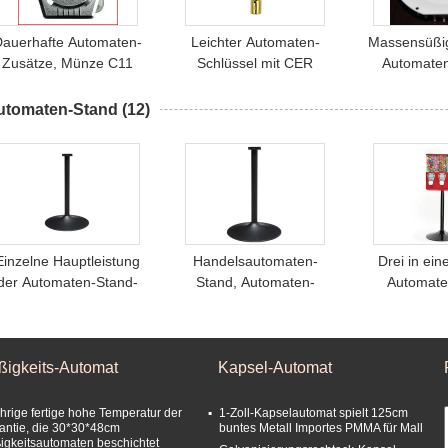
Dauerhafte Automaten-
Leichter Automaten-
Massensüßig
Zusätze, Münze C11
Schlüssel mit CER
Automaten
Mech für Automaten
Bescheinigung
langes Be
utomaten-Stand
(12)
Einzelne Hauptleistung
Handelsautomaten-
Drei in ein
der Automaten-Stand-
Stand, Automaten-
Automate
Zeitdauer
Zusätze
Kapazitäts-
1-6 Stüc
ßigkeits-Automat
Kapsel-Automat
ährige fertige hohe Temperatur der
1-Zoll-Kapselautomat spielt 125cm
antie, die 30*30*48cm
buntes Metall Importes PMMA für Mall
igkeitsautomaten beschichtet