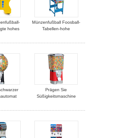
enfußball-
Münzenfußball Foosball-
tigte hohes
Tabellen-hohe
76cm 45kgs
Haltbarkeit für
sonders an
Kinderumwelt
 schwarzer
Prägen Sie
sautomat
Süßigkeitsmaschine
hrome der
Maschinengröße
 Kinder mit
30*30*50 Münzen-
R
gumball Maschine mit 1"
- 1,4' ‚