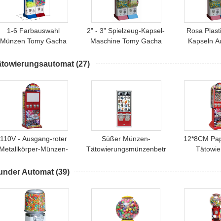
1-6 Farbauswahl
2" - 3" Spielzeug-Kapsel-
Rosa Plast
Münzen Tomy Gacha
Maschine Tomy Gacha
Kapseln A
Automaten-9 für
Multifunktions mit CER
147CM Me
Kinderumwelt
Bescheinigung
Unterh
ätowierungsautomat
(27)
110V - Ausgang-roter
Süßer Münzen-
12*8CM Pap
Metallkörper-Münzen-
Tätowierungsmünzenbetriebenautomat
Tätowie
Mechanismus der
des Rotes 6 der
Automaten
ätowierungs-240V des
Maschine 64cm für
Auftritt
under Automat
(39)
Automaten-4
Nachtklub
Berufs