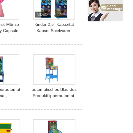
osk-Münze
Kinder 2,5" Kapazität
y Capsule
Kapsel-Spielwaren
apsule Toy
Gumball-Automaten-350
eicher
pperautomat-
automatisches Blau des
mat,
Produktflipperautomat-
zifisches
Automaten 37.5kgs
utomat-
56cm für Unterhaltung
n-langes
leben