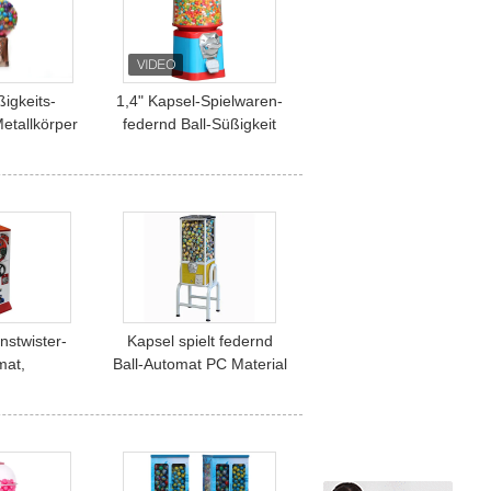
igkeits-
1,4" Kapsel-Spielwaren-
etallkörper
federnd Ball-Süßigkeit
-Zufuhr
Gumball-Automat
onstwister-
Kapsel spielt federnd
mat,
Ball-Automat PC Material
mat-Automat
mit neuem Stand
trieben