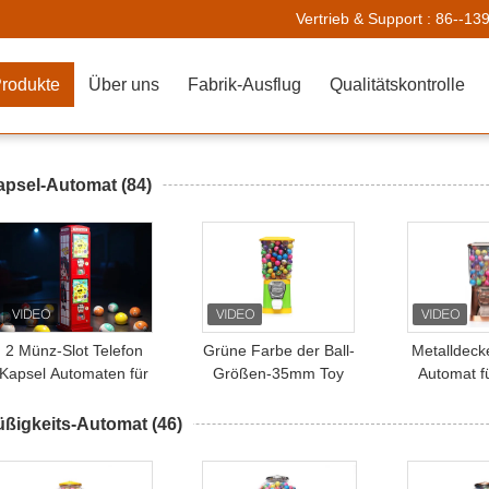
Vertrieb & Support :
86--13
rodukte
Über uns
Fabrik-Ausflug
Qualitätskontrolle
apsel-Automat
(84)
2 Münz-Slot Telefon
Grüne Farbe der Ball-
Metalldeck
Kapsel Automaten für
Größen-35mm Toy
Automat f
Kaugummi Süßigkeiten
Dispensing Vending
Sprungkugel und mehr
Machine Yellow
üßigkeits-Automat
(46)
28*28*130CM