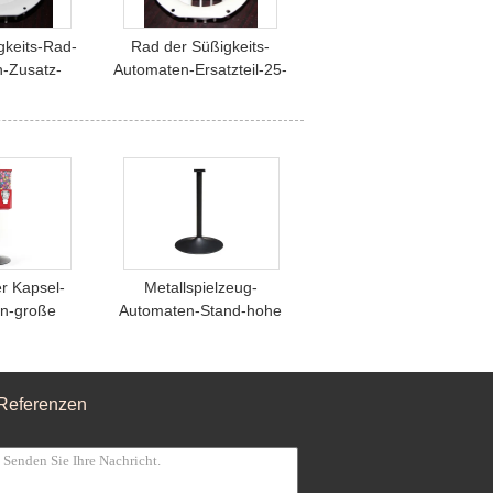
keits-Rad-
Rad der Süßigkeits-
-Zusatz-
Automaten-Ersatzteil-25-
rufsleben
35mm Gumball
er Kapsel-
Metallspielzeug-
n-große
Automaten-Stand-hohe
roten Farbe
Haltbarkeits-
k-Münzen
Gewalttätigkeits-
Verhinderung
Referenzen