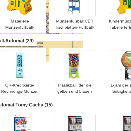
Materielle
Münzenfußball CER
Kindermünz
Münzenfußball-
Tischplatten-Fußball-
Tabelle fer
tahltabelle, Minifußball-
Tabellenmetall 37.5kgs
PC-Metall 
Tabelle SGS-
für Spielmitte
für Mall be
all-Automat
(29)
Bescheinigung
QR-Kreditkarte-
Plastikball, der die
1-jähriger
Rechnungs-Münzen
gelben und blauen
Süßigkeit
ahlen der vier Farbball-
Farbsüßigkeits-
Finshed C
utomaten-elektronisch
Viertelautomaten
Garantie für
utomat Tomy Gacha
(15)
1-jährige Garantie
verkauft
CE