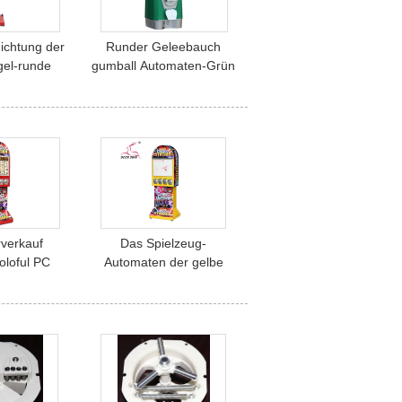
ichtung der
Runder Geleebauch
el-runde
gumball Automaten-Grün
n-hohen
3.6kgs 46cm PC 6 prägt
ratur
für Mall
rverkauf
Das Spielzeug-
coloful PC
Automaten der gelbe
3kgs der
Kinder Vielzweck für
142cm für
Tätowierungs-Aufkleber
elhalle