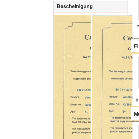
Bescheinigung
V
F
d
M