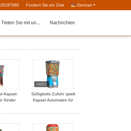
926287065
Fordern Sie ein Zitat
German
Treten Sie mit uns in Verbindung
Nachrichten
el-Kapsel-
Süßigkeits-Zufuhr spielt
ür Kinder
Kapsel-Automaten für
Kinder