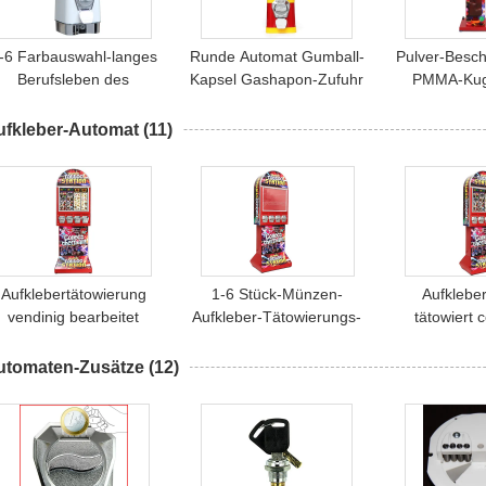
-6 Farbauswahl-langes
Runde Automat Gumball-
Pulver-Besch
Berufsleben des
Kapsel Gashapon-Zufuhr
PMMA-Kug
Münzen-rundes
des Selbstservice-
Automate
Automaten-10
30*30*50CM
Tempe
ufkleber-Automat
(11)
Aufklebertätowierung
1-6 Stück-Münzen-
Aufklebe
vendinig bearbeitet
Aufkleber-Tätowierungs-
tätowiert 
142cm rotes Metall PC
Automat für
Metall 5
53kgs für
Kinderunterhaltung
Maschinen 
utomaten-Zusätze
(12)
Einkaufszentrum
Videospi
maschinell