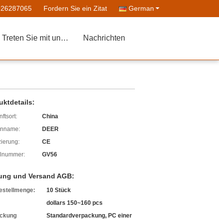
926287065
Fordern Sie ein Zitat
German
Treten Sie mit uns in Verbindung
Nachrichten
uktdetails:
ftsort:
China
enname:
DEER
izierung:
CE
lnummer:
GV56
ung und Versand AGB:
estellmenge:
10 Stück
dollars 150~160 pcs
ckung
Standardverpackung, PC einer