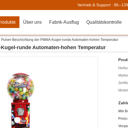
Vertrieb & Support :
86--13
rodukte
Über uns
Fabrik-Ausflug
Qualitätskontrolle
Pulver-Beschichtung der PMMA-Kugel-runde Automaten-hohen Temperatur
-Kugel-runde Automaten-hohen Temperatur
Prod
Herkun
Mark
Zertif
Model
Zahl
Min B
Preis:
Verpa