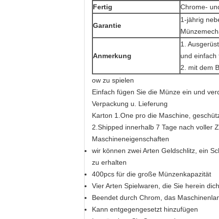
Fertig
Chrome- und
1-jährig ne
Garantie
Münzemecha
1. Ausgerüst
Anmerkung
und einfach
2. mit dem 
ow zu spielen
Einfach fügen Sie die Münze ein und ve
Verpackung u. Lieferung
Karton 1.One pro die Maschine, geschü
2.Shipped innerhalb 7 Tage nach voller 
Maschineneigenschaften
wir können zwei Arten Geldschlitz, ein Sc
zu erhalten
400pcs für die große Münzenkapazität
Vier Arten Spielwaren, die Sie herein dic
Beendet durch Chrom, das Maschinenla
Kann entgegengesetzt hinzufügen