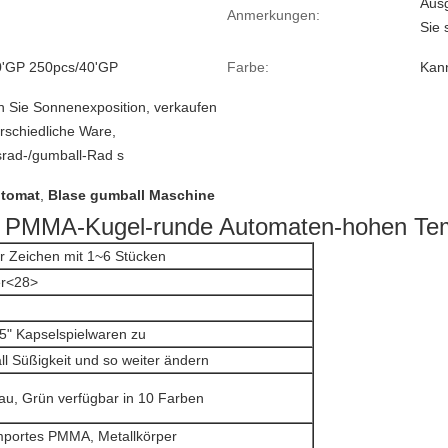
Ausg
Anmerkungen:
Sie 
0'GP 250pcs/40'GP
Farbe:
Kann
n Sie Sonnenexposition, verkaufen
erschiedliche Ware,
srad-/gumball-Rad s
tomat
,
Blase gumball Maschine
er PMMA-Kugel-runde Automaten-hohen Te
 Zeichen mit 1~6 Stücken
r<28>
.5" Kapselspielwaren zu
l Süßigkeit und so weiter ändern
au, Grün verfügbar in 10 Farben
mportes PMMA, Metallkörper