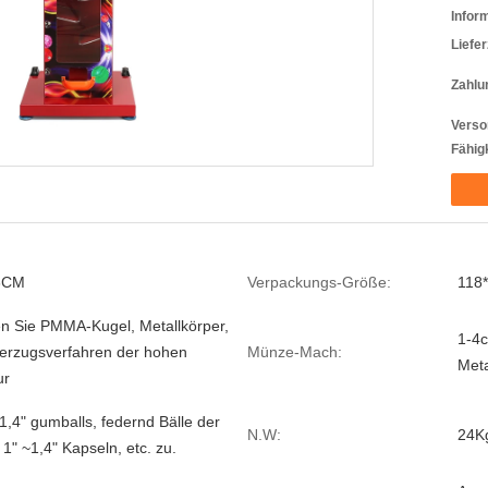
Infor
Liefer
Zahlu
Verso
Fähigk
6CM
Verpackungs-Größe:
118
en Sie PMMA-Kugel, Metallkörper,
1-4c
erzugsverfahren der hohen
Münze-Mach:
Meta
ur
1,4" gumballs, federnd Bälle der
N.W:
24K
 1" ~1,4" Kapseln, etc. zu.