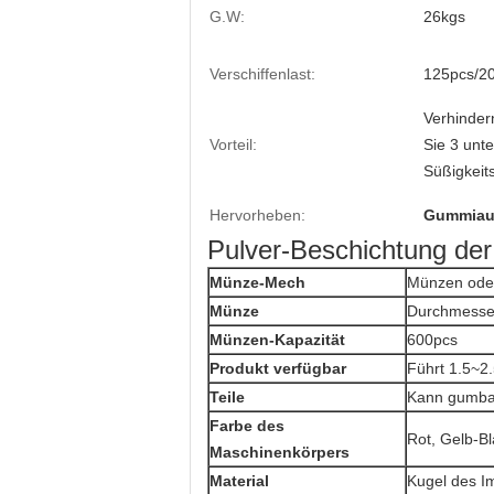
G.W:
26kgs
Verschiffenlast:
125pcs/2
Verhinder
Vorteil:
Sie 3 unt
Süßigkeit
Hervorheben:
Gummiau
Pulver-Beschichtung d
Münze-Mech
Münzen oder
Münze
Durchmesse
Münzen-Kapazität
600pcs
Produkt verfügbar
Führt 1.5~2
Teile
Kann gumbal
Farbe des
Rot, Gelb-Bl
Maschinenkörpers
Material
Kugel des I