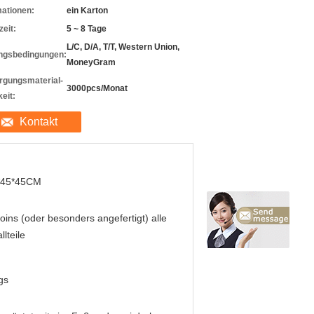
mationen:
ein Karton
zeit:
5 ~ 8 Tage
L/C, D/A, T/T, Western Union,
ngsbedingungen:
MoneyGram
rgungsmaterial-
3000pcs/Monat
eit:
Kontakt
*45*45CM
oins (oder besonders angefertigt) alle
llteile
gs