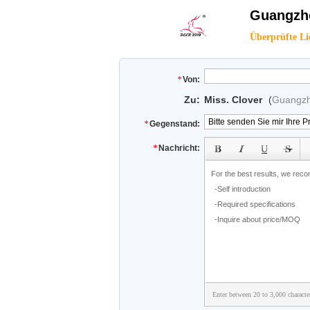
Guangzho
Überprüfte Li
Von:
Zu:
Miss. Clover
(
Guangzh
Gegenstand:
Nachricht:
Enter between 20 to 3,000 characte