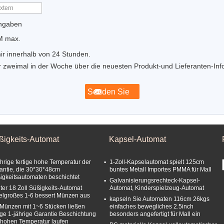
Angaben
M max.
ir innerhalb von 24 Stunden.
r zweimal in der Woche über die neuesten Produkt-und Lieferanten-Inf
ßigkeits-Automat
Kapsel-Automat
ährige fertige hohe Temperatur der
1-Zoll-Kapselautomat spielt 125cm
antie, die 30*30*48cm
buntes Metall Importes PMMA für Mall
igkeitsautomaten beschichtet
Galvanisierungsrechteck-Kapsel-
ter 18 Zoll Süßigkeits-Automat
Automat, Kinderspielzeug-Automat
telgroßes 1-6 bessert Münzen aus
kapseln Sie Automaten 116cm 26kgs
 Münzen mit 1~6 Stücken ließen
einfaches bewegliches 2.5inch
tige 1-jährige Garantie Beschichtung
besonders angefertigt für Mall ein
 hohen Temperatur laufen