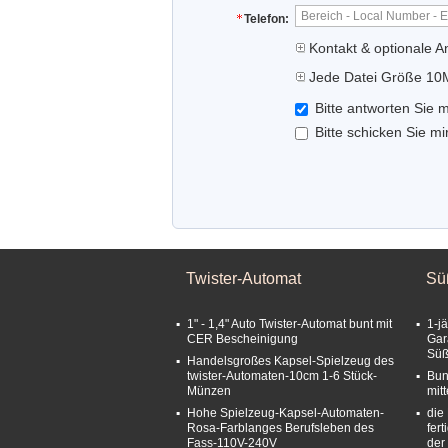
Telefon:
Kontakt & optionale 
Jede Datei Größe 10
Bitte antworten Sie m
Bitte schicken Sie mi
Twister-Automat
Sü
1" - 1,4" Auto Twister-Automat bunt mit
1-j
CER Bescheinigung
Gar
Süß
Handelsgroßes Kapsel-Spielzeug des
twister-Automaten-10cm 1-6 Stück-
Bun
Münzen
mit
Hohe Spielzeug-Kapsel-Automaten-
die
Rosa-Farblanges Berufsleben des
fer
Fass-110V-240V
der