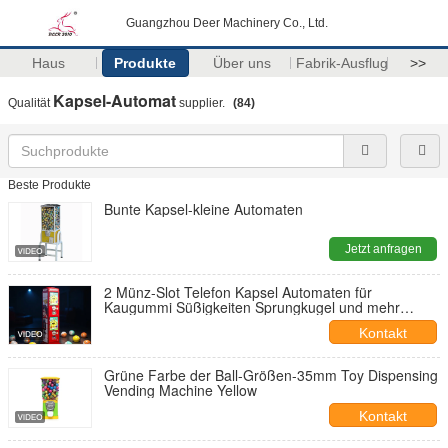
Guangzhou Deer Machinery Co., Ltd.
Haus
Produkte
Über uns
Fabrik-Ausflug
>>
Kapsel-Automat
Qualität
supplier.
(84)
Beste Produkte
Bunte Kapsel-kleine Automaten
Jetzt anfragen
2 Münz-Slot Telefon Kapsel Automaten für
Kaugummi Süßigkeiten Sprungkugel und mehr
28*28*130CM
Kontakt
Grüne Farbe der Ball-Größen-35mm Toy Dispensing
Vending Machine Yellow
Kontakt