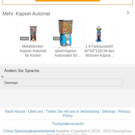
Kapsel-Automat
Mehr
arbe der
Metalldeckel-
Süßigkeits-Zufuhr
1-6 Farbauswahl
Bunte Ka
rößen-
Kapsel-Automat
spielt Kapsel-
40*40*116CM des
kleine Au
 Toy
für Kinder
Automaten für
Münzen-Kapsel-
nsing
Kinder
Metallautomaten-
 Machine
3
low
Ändern Sie Sprache
s
German
Nach Hause
|
Über uns
|
Treten Sie mit uns in Verbindung
|
Sitemap
|
Privacy
Policy
Tischplattenansicht
China Spielzeugkapselautomat
Supplier. Copyright © 2019 - 2025 Guangzhou