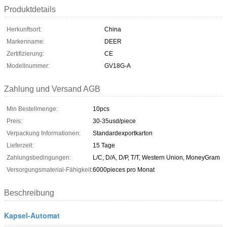
Produktdetails
Herkunftsort:
China
Markenname:
DEER
Zertifizierung:
CE
Modellnummer:
GV18G-A
Zahlung und Versand AGB
Min Bestellmenge:
10pcs
Preis:
30-35usd/piece
Verpackung Informationen:
Standardexportkarton
Lieferzeit:
15 Tage
Zahlungsbedingungen:
L/C, D/A, D/P, T/T, Western Union, MoneyGram
Versorgungsmaterial-Fähigkeit:
6000pieces pro Monat
Beschreibung
Kapsel-Automat