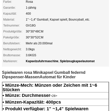
Farbe:
Rosa
Garantie:
1-jährig
Kapazität:
400
Material:
1" ~1,4" Gumball, Kapsel spielt, Bouncyball, etc.
Teilnummer:
GV18G
Produktgröße:
30*30*48CM
Paketgröße:
30*30*52CM
Berufsleben:
Mehr als 20.000mal
Nettogewicht:
3.0kgs
Bruttomasse:
3.6KGS
Kapselzufuhrmaschine
Spielzeugkapselautomat
Markieren:
,
Spielwaren rosa Minikapsel Gumball federnd
Dipspenser-MassenAutomat für Kinder
• Münze-Mech: Münzen oder Zeichen mit 1~6
Stücken
• Münze: Durchmesser
<28>
• Münzen-Kapazität: 400pcs
• Produkt verfügbar: 1" ~1,4" Spielwaren