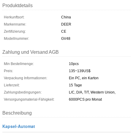
Produktdetails
Herkunftsort:
China
Markenname:
DEER
Zertifizierung:
CE
Modellnummer:
GV48
Zahlung und Versand AGB
Min Bestellmenge:
10pcs
Preis:
135~139US$
Verpackung Informationen:
Ein PC, ein Karton
Lieferzeit:
15 Tage
Zahlungsbedingungen:
L/C, D/A, T/T, Western Union,
Versorgungsmaterial-Fähigkeit:
6000PCS pro Monat
Beschreibung
Kapsel-Automat