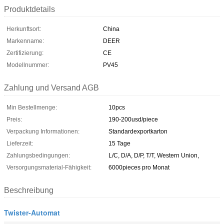
Produktdetails
Herkunftsort:
China
Markenname:
DEER
Zertifizierung:
CE
Modellnummer:
PV45
Zahlung und Versand AGB
Min Bestellmenge:
10pcs
Preis:
190-200usd/piece
Verpackung Informationen:
Standardexportkarton
Lieferzeit:
15 Tage
Zahlungsbedingungen:
L/C, D/A, D/P, T/T, Western Union,
Versorgungsmaterial-Fähigkeit:
6000pieces pro Monat
Beschreibung
Twister-Automat