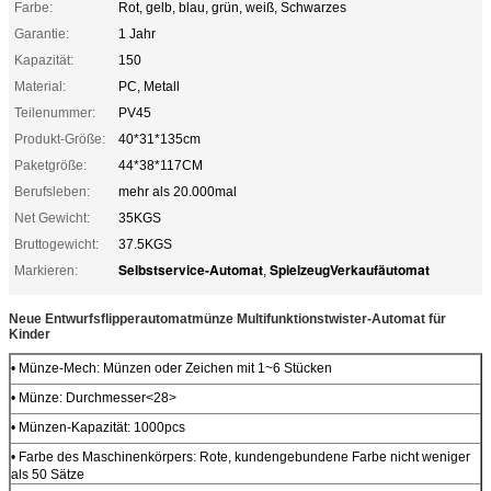
Farbe:
Rot, gelb, blau, grün, weiß, Schwarzes
Garantie:
1 Jahr
Kapazität:
150
Material:
PC, Metall
Teilenummer:
PV45
Produkt-Größe:
40*31*135cm
Paketgröße:
44*38*117CM
Berufsleben:
mehr als 20.000mal
Net Gewicht:
35KGS
Bruttogewicht:
37.5KGS
Selbstservice-Automat
SpielzeugVerkaufäutomat
Markieren:
,
Neue Entwurfsflipperautomatmünze Multifunktionstwister-Automat für
Kinder
• Münze-Mech: Münzen oder Zeichen mit 1~6 Stücken
• Münze: Durchmesser<28>
• Münzen-Kapazität: 1000pcs
• Farbe des Maschinenkörpers: Rote, kundengebundene Farbe nicht weniger
als 50 Sätze