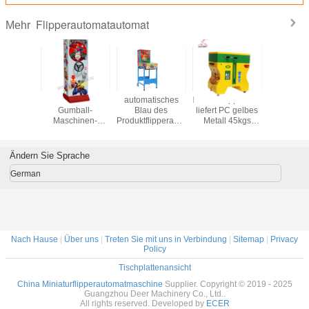
Flipperautomatautomat
Mehr
 prägen
Mall-Antike
automatisches
Massenflipperautomatverkauf
Grü
fache
Gumball-
Blau des
liefert PC gelbes
36*75*56
assen-
Maschinen-
Produktflipperautomat-
Metall 45kgs
Münzen be
keits-
Metall-PC Strom-
Automaten
76cm für
Kann auf e
maten
Musik 6 Münzen
37.5kgs 56cm für
Videospielhalle
zwei B
135cm
Unterhaltung
eingestell
Ändern Sie Sprache
Flipp
Verkaufs
German
Nach Hause
|
Über uns
|
Treten Sie mit uns in Verbindung
|
Sitemap
|
Privacy
Policy
Tischplattenansicht
China Miniaturflipperautomatmaschine
Supplier. Copyright © 2019 - 2025
Guangzhou Deer Machinery Co., Ltd..
All rights reserved. Developed by
ECER