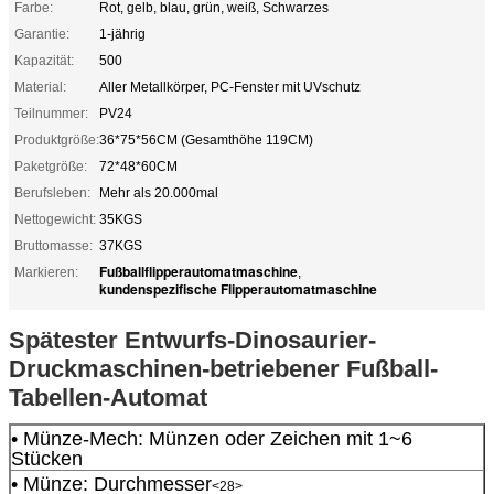
Farbe:
Rot, gelb, blau, grün, weiß, Schwarzes
Garantie:
1-jährig
Kapazität:
500
Material:
Aller Metallkörper, PC-Fenster mit UVschutz
Teilnummer:
PV24
Produktgröße:
36*75*56CM (Gesamthöhe 119CM)
Paketgröße:
72*48*60CM
Berufsleben:
Mehr als 20.000mal
Nettogewicht:
35KGS
Bruttomasse:
37KGS
Fußballflipperautomatmaschine
Markieren:
,
kundenspezifische Flipperautomatmaschine
Spätester Entwurfs-Dinosaurier-
Druckmaschinen-betriebener Fußball-
Tabellen-Automat
• Münze-Mech: Münzen oder Zeichen mit 1~6
Stücken
• Münze: Durchmesser
<28>