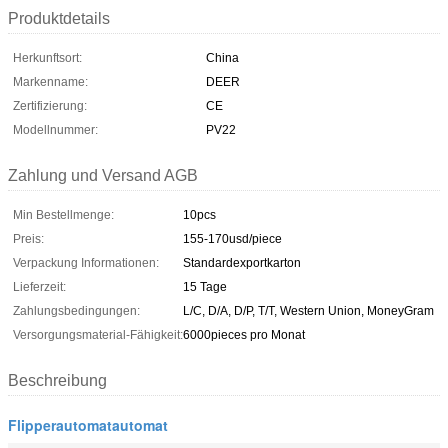
Produktdetails
Herkunftsort:
China
Markenname:
DEER
Zertifizierung:
CE
Modellnummer:
PV22
Zahlung und Versand AGB
Min Bestellmenge:
10pcs
Preis:
155-170usd/piece
Verpackung Informationen:
Standardexportkarton
Lieferzeit:
15 Tage
Zahlungsbedingungen:
L/C, D/A, D/P, T/T, Western Union, MoneyGram
Versorgungsmaterial-Fähigkeit:
6000pieces pro Monat
Beschreibung
Flipperautomatautomat