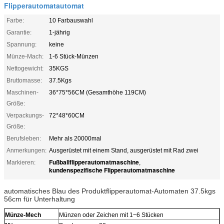
Flipperautomatautomat
Farbe:
10 Farbauswahl
Garantie:
1-jährig
Spannung:
keine
Münze-Mach:
1-6 Stück-Münzen
Nettogewicht:
35KGS
Bruttomasse:
37.5Kgs
Maschinen-
36*75*56CM (Gesamthöhe 119CM)
Größe:
Verpackungs-
72*48*60CM
Größe:
Berufsleben:
Mehr als 20000mal
Anmerkungen:
Ausgerüstet mit einem Stand, ausgerüstet mit Rad zwei
Fußballflipperautomatmaschine
Markieren:
,
kundenspezifische Flipperautomatmaschine
automatisches Blau des Produktflipperautomat-Automaten 37.5kgs
56cm für Unterhaltung
Münze-Mech
Münzen oder Zeichen mit 1~6 Stücken