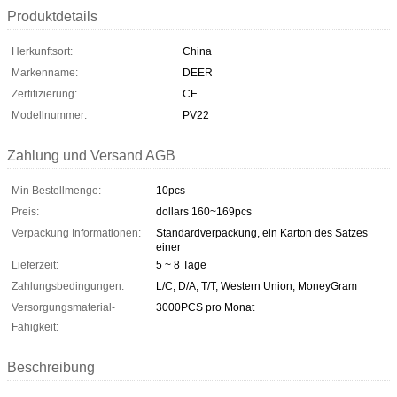
Produktdetails
Herkunftsort:
China
Markenname:
DEER
Zertifizierung:
CE
Modellnummer:
PV22
Zahlung und Versand AGB
Min Bestellmenge:
10pcs
Preis:
dollars 160~169pcs
Verpackung Informationen:
Standardverpackung, ein Karton des Satzes
einer
Lieferzeit:
5 ~ 8 Tage
Zahlungsbedingungen:
L/C, D/A, T/T, Western Union, MoneyGram
Versorgungsmaterial-
3000PCS pro Monat
Fähigkeit:
Beschreibung