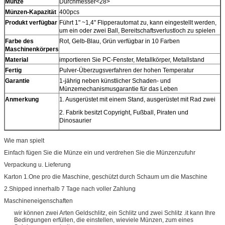
Münze
Durchmesser<28>
Münzen-Kapazität
400pcs
Produkt verfügbar
Führt 1" ~1,4" Flipperautomat zu, kann eingestellt werden,
um ein oder zwei Ball, Bereitschaftsverlustloch zu spielen
Farbe des
Rot, Gelb-Blau, Grün verfügbar in 10 Farben
Maschinenkörpers
Material
importieren Sie PC-Fenster, Metallkörper, Metallstand
Fertig
Pulver-Überzugsverfahren der hohen Temperatur
Garantie
1-jährig neben künstlicher Schaden- und
Münzemechanismusgarantie für das Leben
Anmerkung
1. Ausgerüstet mit einem Stand, ausgerüstet mit Rad zwei
2. Fabrik besitzt Copyright, Fußball, Piraten und
Dinosaurier
Wie man spielt
Einfach fügen Sie die Münze ein und verdrehen Sie die Münzenzufuhr
Verpackung u. Lieferung
Karton 1.One pro die Maschine, geschützt durch Schaum um die Maschine
2.Shipped innerhalb 7 Tage nach voller Zahlung
Maschineneigenschaften
wir können zwei Arten Geldschlitz, ein Schlitz und zwei Schlitz .it kann Ihre
Bedingungen erfüllen, die einstellen, wieviele Münzen, zum eines