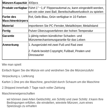
Münzen-Kapazität
400pcs
Produkt verfügbar
Führt 1" ~1,4" Flipperautomat zu, kann eingestellt werden,
um ein oder zwei Ball, Bereitschaftsverlustloch zu spielen
Farbe des
Rot, Gelb-Blau, Grün verfügbar in 10 Farben
Maschinenkörpers
Material
importieren Sie PC-Fenster, Metallkörper, Metallstand
Fertig
Pulver-Überzugsverfahren der hohen Temperatur
Garantie
1-jährig neben künstlicher Schaden- und
Münzemechanismusgarantie für das Leben
Anmerkung
1. Ausgerüstet mit zwei Fuß und Rad zwei
2. Fabrik besitzt Copyright, Fußball, Piraten und
Dinosaurier
Wie man spielt
Einfach fügen Sie die Münze ein und verdrehen Sie die Münzenzufuhr
Verpackung u. Lieferung
Karton 1.One pro die Maschine, geschützt durch Schaum um die Maschine
2.Shipped innerhalb 7 Tage nach voller Zahlung
Maschineneigenschaften
wir können zwei Arten Geldschlitz, ein Schlitz und zwei Schlitz .it kann Ihre
Bedingungen erfüllen, die einstellen, wieviele Münzen, zum eines
Spielzeugs zu erhalten