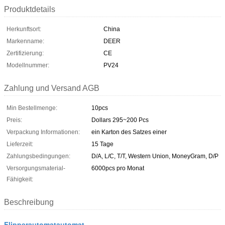
Produktdetails
Herkunftsort:
China
Markenname:
DEER
Zertifizierung:
CE
Modellnummer:
PV24
Zahlung und Versand AGB
Min Bestellmenge:
10pcs
Preis:
Dollars 295~200 Pcs
Verpackung Informationen:
ein Karton des Satzes einer
Lieferzeit:
15 Tage
Zahlungsbedingungen:
D/A, L/C, T/T, Western Union, MoneyGram, D/P
Versorgungsmaterial-
6000pcs pro Monat
Fähigkeit:
Beschreibung
Flipperautomatautomat