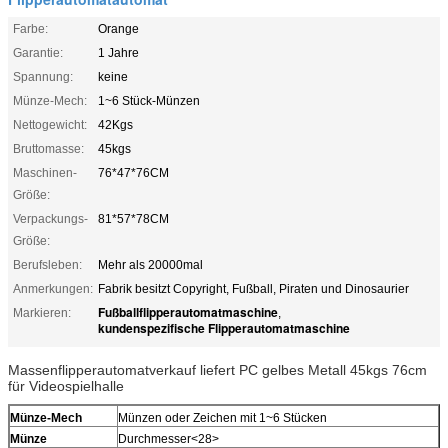
Farbe:
Orange
Garantie:
1 Jahre
Spannung:
keine
Münze-Mech:
1~6 Stück-Münzen
Nettogewicht:
42Kgs
Bruttomasse:
45kgs
Maschinen-
76*47*76CM
Größe:
Verpackungs-
81*57*78CM
Größe:
Berufsleben:
Mehr als 20000mal
Anmerkungen:
Fabrik besitzt Copyright, Fußball, Piraten und Dinosaurier
Fußballflipperautomatmaschine
Markieren:
,
kundenspezifische Flipperautomatmaschine
Massenflipperautomatverkauf liefert PC gelbes Metall 45kgs 76cm
für Videospielhalle
Münze-Mech
Münzen oder Zeichen mit 1~6 Stücken
Münze
Durchmesser<28>