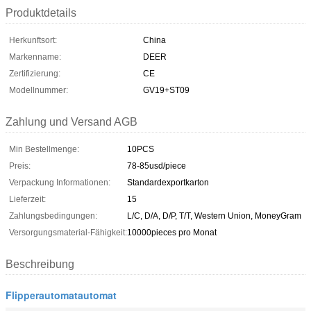
Produktdetails
Herkunftsort:
China
Markenname:
DEER
Zertifizierung:
CE
Modellnummer:
GV19+ST09
Zahlung und Versand AGB
Min Bestellmenge:
10PCS
Preis:
78-85usd/piece
Verpackung Informationen:
Standardexportkarton
Lieferzeit:
15
Zahlungsbedingungen:
L/C, D/A, D/P, T/T, Western Union, MoneyGram
Versorgungsmaterial-Fähigkeit:
10000pieces pro Monat
Beschreibung
Flipperautomatautomat