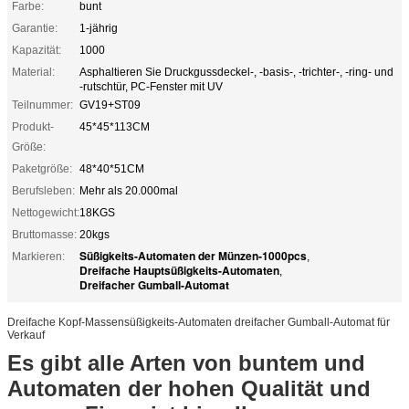
Farbe:
bunt
Garantie:
1-jährig
Kapazität:
1000
Material:
Asphaltieren Sie Druckgussdeckel-, -basis-, -trichter-, -ring- und
-rutschtür, PC-Fenster mit UV
Teilnummer:
GV19+ST09
Produkt-
45*45*113CM
Größe:
Paketgröße:
48*40*51CM
Berufsleben:
Mehr als 20.000mal
Nettogewicht:
18KGS
Bruttomasse:
20kgs
Süßigkeits-Automaten der Münzen-1000pcs
Markieren:
,
Dreifache Hauptsüßigkeits-Automaten
,
Dreifacher Gumball-Automat
Dreifache Kopf-Massensüßigkeits-Automaten dreifacher Gumball-Automat für
Verkauf
Es gibt alle Arten von buntem und
Automaten der hohen Qualität und