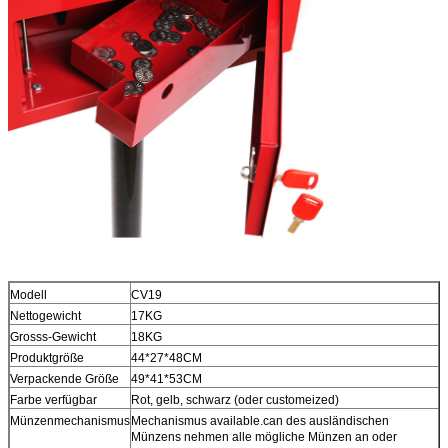
Modell
CV19
Nettogewicht
17KG
Grosss-Gewicht
18KG
Produktgröße
44*27*48CM
Verpackende Größe
49*41*53CM
Farbe verfügbar
Rot, gelb, schwarz (oder customeized)
Münzenmechanismus
Mechanismus available.can des ausländischen
Münzens nehmen alle mögliche Münzen an oder