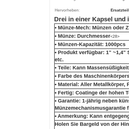
Hervorheben:
Ersatzte
Drei in einer Kapsel und
• Münze-Mech: Münzen oder Z
• Münze: Durchmesser
<28>
• Münzen-Kapazität: 1000pcs
• Produkt verfügbar: 1" ~1,4"
etc.
• Teile: Kann Massensüßigkei
• Farbe des Maschinenkörpers:
• Material: Aller Metallkörper,
• Fertig: Coatinge der hohen 
• Garantie: 1-jährig neben kü
Münzemechanismusgarantie f
• Anmerkung: Kann entgegeng
Holen Sie Bargeld von der Hint