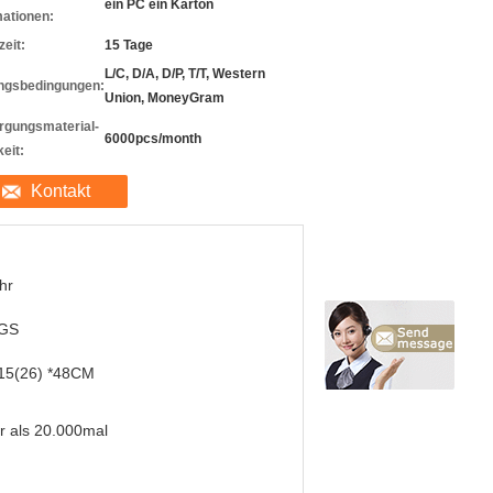
ein PC ein Karton
mationen:
zeit:
15 Tage
L/C, D/A, D/P, T/T, Western
ngsbedingungen:
Union, MoneyGram
rgungsmaterial-
6000pcs/month
eit:
Kontakt
hr
GS
 15(26) *48CM
 als 20.000mal