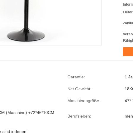
Infor
Liefer
Zahlu
Verso
Fähigk
Garantie:
1 Ja
Net Gewicht:
18K
Maschinengröße:
47*
CM (Maschine) +72*46*10CM
Berufsleben:
mehr
 sind indepent