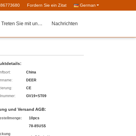
-86773680
Fordern Sie ein Zitat
German
Treten Sie mit uns in Verbindung
Nachrichten
uktdetails:
ftsort:
China
enname:
DEER
izierung:
CE
lnummer:
GV19+ST09
ung und Versand AGB:
estellmenge:
10pcs
78-85US$
ckung