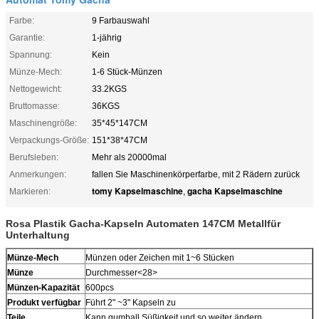
Farbe:
9 Farbauswahl
Garantie:
1-jährig
Spannung:
Kein
Münze-Mech:
1-6 Stück-Münzen
Nettogewicht:
33.2KGS
Bruttomasse:
36KGS
Maschinengröße:
35*45*147CM
Verpackungs-Größe:
151*38*47CM
Berufsleben:
Mehr als 20000mal
Anmerkungen:
fallen Sie Maschinenkörperfarbe, mit 2 Rädern zurück
tomy Kapselmaschine
gacha Kapselmaschine
Markieren:
,
Rosa Plastik Gacha-Kapseln Automaten 147CM Metallfür
Unterhaltung
Münze-Mech
Münzen oder Zeichen mit 1~6 Stücken
Münze
Durchmesser<28>
Münzen-Kapazität
600pcs
Produkt verfügbar
Führt 2" ~3" Kapseln zu
Teile
Kann gumball Süßigkeit und so weiter ändern