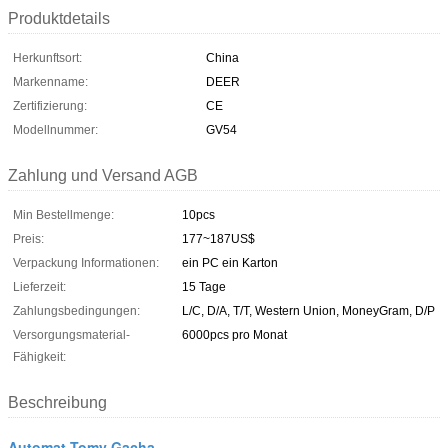
Produktdetails
Herkunftsort:
China
Markenname:
DEER
Zertifizierung:
CE
Modellnummer:
GV54
Zahlung und Versand AGB
Min Bestellmenge:
10pcs
Preis:
177~187US$
Verpackung Informationen:
ein PC ein Karton
Lieferzeit:
15 Tage
Zahlungsbedingungen:
L/C, D/A, T/T, Western Union, MoneyGram, D/P
Versorgungsmaterial-
6000pcs pro Monat
Fähigkeit:
Beschreibung
Automat Tomy Gacha