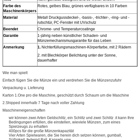
Farbe des
Rotes, gelbes Blau, grünes verfügbares in 10 Farben
Maschinenkörpers
Material
Metall Druckgussdeckel-, -basis-, -trichter-, -ring- und -
rutschtür, PC-Fenster mit UVschutz
Beendet
Chrome- und Temperaturcoatinge
Garantie
1-jährig neben künstlicher Schaden- und
Münzemechanismusgarantie für das Leben
Anmerkung
1.
Nichterfüllungsmaschinen-Körperfarbe, mit 2 Rädern
2. mit Blechkörper Belichtung unter der Sonne,
dauerhafter
Wie man spielt
Einfach fügen Sie die Münze ein und verdrehen Sie die Münzenzufuhr
Verpackung u. Lieferung
Karton 1.One pro die Maschine, geschützt durch Schaum um die Maschine
2.Shipped innerhalb 7 Tage nach voller Zahlung
Maschineneigenschaften
wir können zwei Arten Geldschlitz, ein Schlitz und zwei Schlitz .it kann Ihre
Bedingungen erfüllen, die einstellen, wieviele Münzen, zum eines
Spielzeugs zu erhalten
400pcs für die große Münzenkapazität
Vier Arten Spielwaren, die Sie herein dich setzen können, gumball,
Süßigkeit, federnd Ball, Kapseln usw.