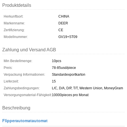
Produktdetails
Herkunftsort:
CHINA
Markenname:
DEER
Zertifizierung:
CE
Modellnummer:
GV19+ST09
Zahlung und Versand AGB
Min Bestellmenge:
10pcs
Preis:
78-85usd/piece
Verpackung Informationen:
Standardexportkarton
Lieferzeit:
15
Zahlungsbedingungen:
L/C, D/A, D/P, T/T, Western Union, MoneyGram
Versorgungsmaterial-Fähigkeit:
10000pieces pro Monat
Beschreibung
Flipperautomatautomat