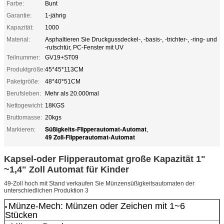
Farbe:
Bunt
Garantie:
1-jährig
Kapazität:
1000
Material:
Asphaltieren Sie Druckgussdeckel-, -basis-, -trichter-, -ring- und
-rutschtür, PC-Fenster mit UV
Teilnummer:
GV19+ST09
Produktgröße:
45*45*113CM
Paketgröße:
48*40*51CM
Berufsleben:
Mehr als 20.000mal
Nettogewicht:
18KGS
Bruttomasse:
20kgs
Süßigkeits-Flipperautomat-Automat
Markieren:
,
49 Zoll-Flipperautomat-Automat
Kapsel-oder Flipperautomat große Kapazität 1"
~1,4" Zoll Automat für Kinder
49-Zoll hoch mit Stand verkaufen Sie Münzensüßigkeitsautomaten der
unterschiedlichen Produktion 3
Münze-Mech: Münzen oder Zeichen mit 1~6
•
Stücken