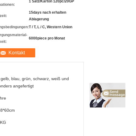
1 Satz/Karton 120pc/20GP
mationen:
15days nach erhalten
zeit:
Ablagerung
ngsbedingungen:
T / T, L / C, Western Union
rgungsmaterial-
6000piece pro Monat
eit:
Kontakt
 gelb, blau, grün, schwarz, weiß und
nders angefertigt
hre
48*60cm
5KG