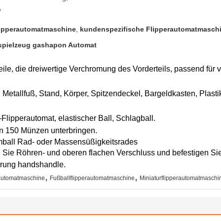
e
lipperautomatmaschine
,
kundenspezifische Flipperautomatmasch
lspielzeug gashapon Automat
lteile, die dreiwertige Verchromung des Vorderteils, passend für
Metallfuß, Stand, Körper, Spitzendeckel, Bargeldkasten, Plastik
-Flipperautomat, elastischer Ball, Schlagball.
nn 150 Münzen unterbringen.
mball Rad- oder Massensüßigkeitsrades
 Sie Röhren- und oberen flachen Verschluss und befestigen Sie
erung handshandle.
,
,
rautomatmaschine
Fußballflipperautomatmaschine
Miniaturflipperautomatmaschi