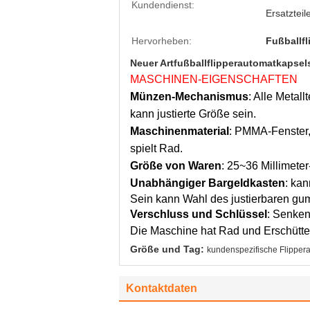
Kundendienst:
Ersatzteil
Hervorheben:
Fußballf
Neuer Artfußballflipperautomatkapse
MASCHINEN-EIGENSCHAFTEN
Münzen-Mechanismus
: Alle Metal
kann justierte Größe sein.
Maschinenmaterial
: PMMA-Fenster, 
spielt Rad.
Größe von Waren
: 25~36 Millimeter
Unabhängiger Bargeldkasten
: ka
Sein kann Wahl des justierbaren gu
Verschluss und Schlüssel
: Senken
Die Maschine hat Rad und Erschütt
Größe und Tag:
kundenspezifische Flippe
Kontaktdaten