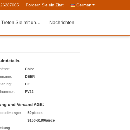
926287065
Fordern Sie ein Zitat
German
Treten Sie mit uns in Verbindung
Nachrichten
uktdetails:
ftsort:
China
enname:
DEER
izierung:
CE
lnummer:
PV22
ung und Versand AGB:
estellmenge:
50pieces
$150-$180/piece
ckung