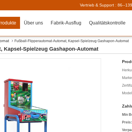
Vertrieb & Support :
86--13
rodukte
Über uns
Fabrik-Ausflug
Qualitätskontrolle
tomat
Fußball-Flipperautomat-Automat, Kapsel-Spielzeug Gashapon-Automat
t, Kapsel-Spielzeug Gashapon-Automat
Prod
Herkun
Mark
Zertif
Model
Zahl
Min B
Preis:
Verpa