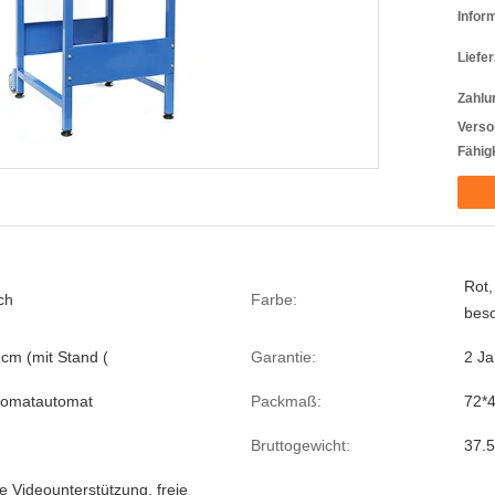
Infor
Liefer
Zahlu
Verso
Fähigk
Rot,
ch
Farbe:
beso
cm (mit Stand (
Garantie:
2 Ja
tomatautomat
Packmaß:
72*
Bruttogewicht:
37.
e Videounterstützung, freie