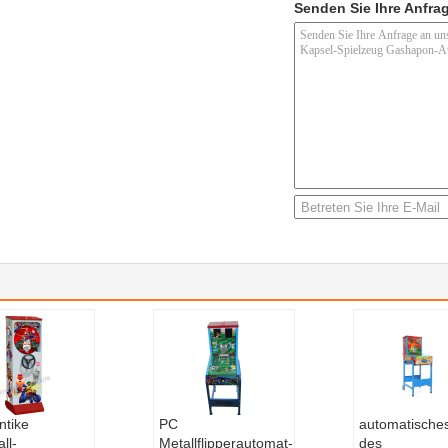
Senden Sie Ihre Anfrag
ntike
PC
automatische
ll-
Metallflipperautomat-
des