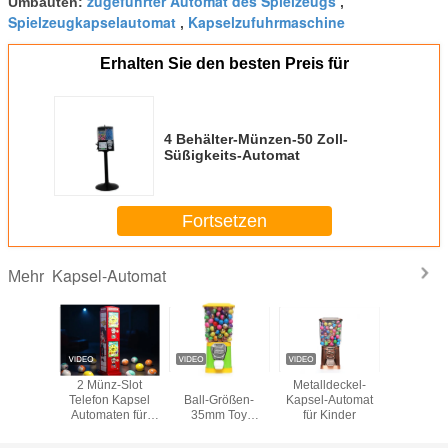
zugeführter Automat des Spielzeugs
Umbauten:
,
Spielzeugkapselautomat
Kapselzufuhrmaschine
,
Erhalten Sie den besten Preis für
4 Behälter-Münzen-50 Zoll-
Süßigkeits-Automat
Fortsetzen
Kapsel-Automat
Mehr
ifizierte
2 Münz-Slot
Grüne Farbe der
Metalldeckel-
Bunte Ka
aschine
Telefon Kapsel
Ball-Größen-
Kapsel-Automat
kleine Au
roßer
Automaten für
35mm Toy
für Kinder
tät und
Kaugummi
Dispensing
ebigem
Süßigkeiten
Vending Machine