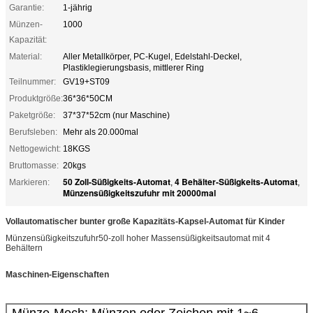
Garantie:
1-jährig
Münzen-
1000
Kapazität:
Material:
Aller Metallkörper, PC-Kugel, Edelstahl-Deckel,
Plastiklegierungsbasis, mittlerer Ring
Teilnummer:
GV19+ST09
Produktgröße:
36*36*50CM
Paketgröße:
37*37*52cm (nur Maschine)
Berufsleben:
Mehr als 20.000mal
Nettogewicht:
18KGS
Bruttomasse:
20kgs
50 Zoll-Süßigkeits-Automat
4 Behälter-Süßigkeits-Automat
Markieren:
,
,
Münzensüßigkeitszufuhr mit 20000mal
Vollautomatischer bunter große Kapazitäts-Kapsel-Automat für Kinder
Münzensüßigkeitszufuhr50-zoll hoher Massensüßigkeitsautomat mit 4
Behältern
Maschinen-Eigenschaften
Münze-Mech: Münzen oder Zeichen mit 1~6