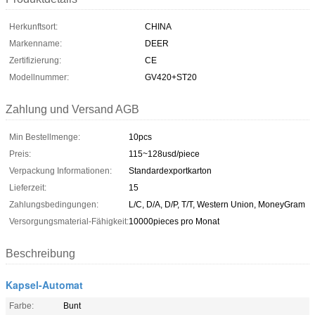
Herkunftsort:
CHINA
Markenname:
DEER
Zertifizierung:
CE
Modellnummer:
GV420+ST20
Zahlung und Versand AGB
Min Bestellmenge:
10pcs
Preis:
115~128usd/piece
Verpackung Informationen:
Standardexportkarton
Lieferzeit:
15
Zahlungsbedingungen:
L/C, D/A, D/P, T/T, Western Union, MoneyGram
Versorgungsmaterial-Fähigkeit:
10000pieces pro Monat
Beschreibung
Kapsel-Automat
Farbe:
Bunt