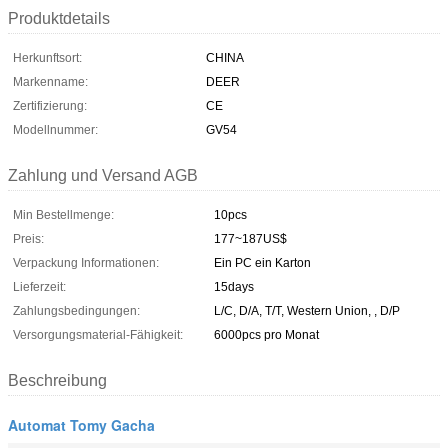
Produktdetails
Herkunftsort:
CHINA
Markenname:
DEER
Zertifizierung:
CE
Modellnummer:
GV54
Zahlung und Versand AGB
Min Bestellmenge:
10pcs
Preis:
177~187US$
Verpackung Informationen:
Ein PC ein Karton
Lieferzeit:
15days
Zahlungsbedingungen:
L/C, D/A, T/T, Western Union, , D/P
Versorgungsmaterial-Fähigkeit:
6000pcs pro Monat
Beschreibung
Automat Tomy Gacha