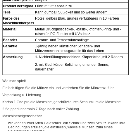
Produkt verfügbar
Führt 2" ~3" Kapseln zu
Teile
Kann gumball Süßigkeit und so weiter ändern
Farbe des
Rotes, gelbes Blau, grünes verfügbares in 10 Farben
Maschinenkörpers
Material
Metall Druckgussdeckel-, -basis-, -trichter-, -ring- und -
rutschtür, PC-Fenster mit UVschutz
Beendet
Chrome- und Temperaturcoatinge
Garantie
1-jährig neben künstlicher Schaden- und
Münzemechanismusgarantie für das Leben
Anmerkung
1.
Nichterfüllungsmaschinen-Körperfarbe, mit 2 Rädern
2. mit Blechkörper Belichtung unter der Sonne,
dauerhafter
Wie man spielt
Einfach fügen Sie die Münze ein und verdrehen Sie die Münzenzufuhr
Verpackung u. Lieferung
Karton 1.One pro die Maschine, geschützt durch Schaum um die Maschine
2.Shipped innerhalb 7 Tage nach voller Zahlung
Maschineneigenschaften
wir können zwei Arten Geldschlitz, ein Schlitz und zwei Schlitz .it kann Ihre
Bedingungen erfüllen, die einstellen, wieviele Münzen, zum eines