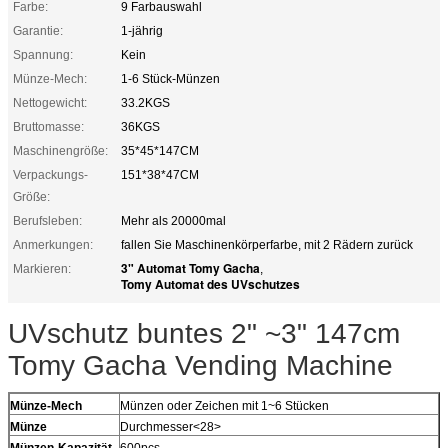
Farbe:
9 Farbauswahl
Garantie:
1-jährig
Spannung:
Kein
Münze-Mech:
1-6 Stück-Münzen
Nettogewicht:
33.2KGS
Bruttomasse:
36KGS
Maschinengröße:
35*45*147CM
Verpackungs-
151*38*47CM
Größe:
Berufsleben:
Mehr als 20000mal
Anmerkungen:
fallen Sie Maschinenkörperfarbe, mit 2 Rädern zurück
3" Automat Tomy Gacha
Markieren:
,
Tomy Automat des UVschutzes
UVschutz buntes 2" ~3" 147cm
Tomy Gacha Vending Machine
Münze-Mech
Münzen oder Zeichen mit 1~6 Stücken
Münze
Durchmesser<28>
Münzen-Kapazität
600pcs