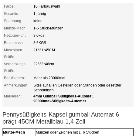
Farbe:
10 Farbauswahl
Garantie:
1-jährig
Spannung:
keine
Münze-Mach:
1-6 Stück-Münzen
Nettogewicht:
3.0kgs
Bruttomasse:
3.6KGS
Maschinen-
21*21*45CM
Größe:
Verpackungs-
22*22*46cm
Größe:
Berufsleben:
Mehr als 20000mal
Anmerkungen:
Sitze auf allen Gestellen oder Ständen oder gesetzter
Schreibtisch
4mm Gumball Süßigkeits-Automat
Markieren:
,
20000mal-Süßigkeits-Automat
Pennysüßigkeits-Kapsel gumball Automat 6
prägt 45CM Metallblau 1,4 Zoll
Münze-Mech
Münzen oder Zeichen mit 1~6 Stücken