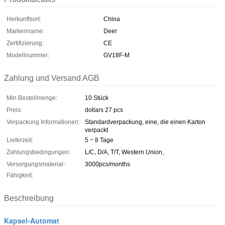
Herkunftsort:
China
Markenname:
Deer
Zertifizierung:
CE
Modellnummer:
GV18F-M
Zahlung und Versand AGB
Min Bestellmenge:
10 Stück
Preis:
dollars 27 pcs
Verpackung Informationen:
Standardverpackung, eine, die einen Karton
verpackt
Lieferzeit:
5 ~ 8 Tage
Zahlungsbedingungen:
L/C, D/A, T/T, Western Union,
Versorgungsmaterial-
3000pcs/months
Fähigkeit:
Beschreibung
Kapsel-Automat