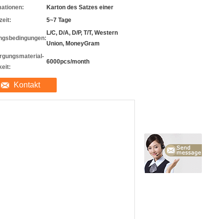
mationen:
Karton des Satzes einer
zeit:
5~7 Tage
L/C, D/A, D/P, T/T, Western
ngsbedingungen:
Union, MoneyGram
rgungsmaterial-
6000pcs/month
eit:
Kontakt