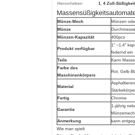
Hervorheben:
1
,
4 Zoll-Süßigke
Massensüßigkeitsautomaten
Münze-Mech
Münzen oder
Münze
Durchmesse
Münzen-Kapazität
400pcs
1" ~1,4" kap
Produkt verfügbar
federnd ein
Teile
Kann Massen
Farbe des
Rot, Gelb-Bl
Maschinenkörpers
Asphaltieren
Material
Stärkekörp
Fertig
Chrome
1-jährig ne
Garantie
Münzemecha
Anmerkung
kann entgeg
Wie man spielt