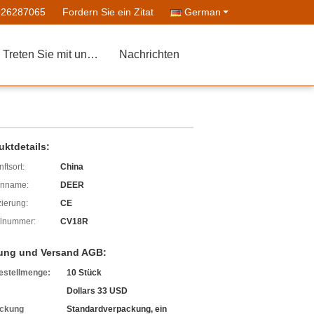
926287065
Fordern Sie ein Zitat
German
Treten Sie mit uns in Verbindung
Nachrichten
uktdetails:
ftsort:
China
enname:
DEER
izierung:
CE
lnummer:
CV18R
ung und Versand AGB:
estellmenge:
10 Stück
Dollars 33 USD
ckung
Standardverpackung, ein