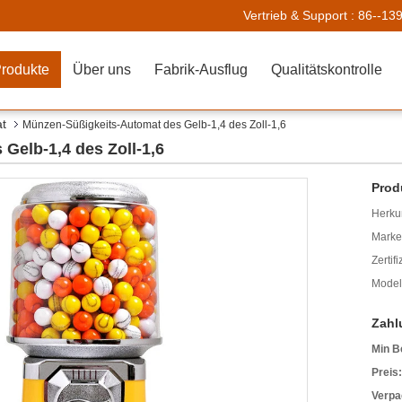
Vertrieb & Support :
86--13
rodukte
Über uns
Fabrik-Ausflug
Qualitätskontrolle
at
Münzen-Süßigkeits-Automat des Gelb-1,4 des Zoll-1,6
Gelb-1,4 des Zoll-1,6
Prod
Herkun
Mark
Zertif
Model
Zahl
Min B
Preis:
Verpa