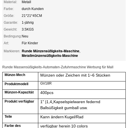
Material:
Metall
Farbe:
durch Kunden
Größe:
21*21*45CM
Garantie:
1-jährig
Gewicht:
3.5KGS
Bedingung:
Neu
Art:
Für Kinder
Runde Münzensüßigkeits-Maschine
Markieren:
,
Metallmünzensüßigkeits-Maschine
Runde Massensüßigkeits-Automaten-Zufuhrmaschine Werbung für Mall
Münze-Mech
Münzen oder Zeichen mit 1~6 Stücken
GV18R
Produktmodell
Münzen-Kapazität
40
0pcs
Produkt
verfügbar
1" |
1,4
„
Kapselspielwaren
federnd
Ballsüßigkeit gumball usw.
Teile
Kann ändern
Kugel/Rad
Farbe des
verfügbar herein
10
colo
r
s