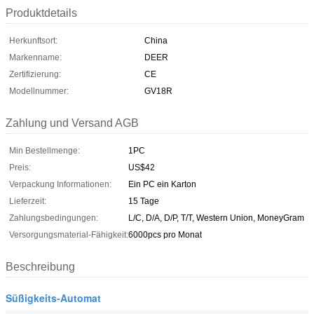
Produktdetails
Herkunftsort:
China
Markenname:
DEER
Zertifizierung:
CE
Modellnummer:
GV18R
Zahlung und Versand AGB
Min Bestellmenge:
1PC
Preis:
US$42
Verpackung Informationen:
Ein PC ein Karton
Lieferzeit:
15 Tage
Zahlungsbedingungen:
L/C, D/A, D/P, T/T, Western Union, MoneyGram
Versorgungsmaterial-Fähigkeit:
6000pcs pro Monat
Beschreibung
Süßigkeits-Automat