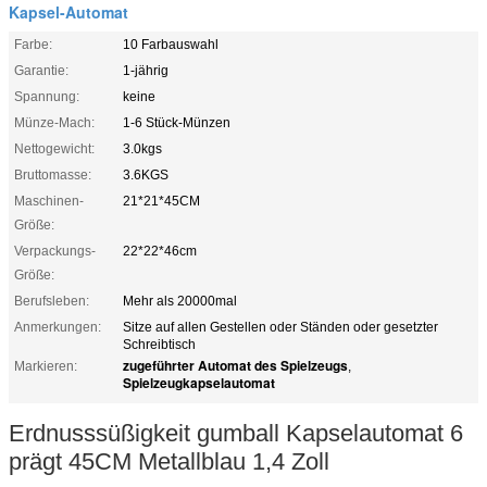
Kapsel-Automat
Farbe:
10 Farbauswahl
Garantie:
1-jährig
Spannung:
keine
Münze-Mach:
1-6 Stück-Münzen
Nettogewicht:
3.0kgs
Bruttomasse:
3.6KGS
Maschinen-
21*21*45CM
Größe:
Verpackungs-
22*22*46cm
Größe:
Berufsleben:
Mehr als 20000mal
Anmerkungen:
Sitze auf allen Gestellen oder Ständen oder gesetzter
Schreibtisch
zugeführter Automat des Spielzeugs
Markieren:
,
Spielzeugkapselautomat
Erdnusssüßigkeit gumball Kapselautomat 6
prägt 45CM Metallblau 1,4 Zoll