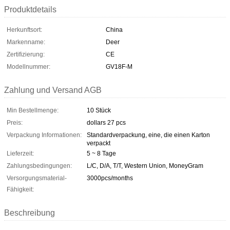
Produktdetails
Herkunftsort:
China
Markenname:
Deer
Zertifizierung:
CE
Modellnummer:
GV18F-M
Zahlung und Versand AGB
Min Bestellmenge:
10 Stück
Preis:
dollars 27 pcs
Verpackung Informationen:
Standardverpackung, eine, die einen Karton
verpackt
Lieferzeit:
5 ~ 8 Tage
Zahlungsbedingungen:
L/C, D/A, T/T, Western Union, MoneyGram
Versorgungsmaterial-
3000pcs/months
Fähigkeit:
Beschreibung