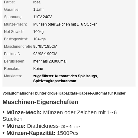
Farbe:
rosa
Garantie:
1 Jahr
Spannung:
110V-240V
Münze-mech:
Münzen oder Zeichen mit 1~6 Stücken
Net Gewicht:
100kg
Bruttogewicht:
104kgs
Maschinengröße:
95*95*185CM
Packmaß:
98*98*190CM
Berufsleben:
mehr als 20.000mal
Remakrs:
Keine
zugeführter Automat des Spielzeugs
Markieren:
,
Spielzeugkapselautomat
Vollautomatischer bunter große Kapazitäts-Kapsel-Automat für Kinder
Maschinen-Eigenschaften
•
Münze-Mech:
Münzen oder Zeichen mit 1~6
Stücken
•
Münze:
Diathickness
<28>
<4mm>
•
Münzen-Kapazität:
1500Pcs