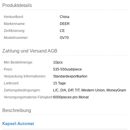
Produktdetails
Herkunftsort:
China
Markenname:
DEER
Zertifizierung:
CE
Modellnummer:
GV70
Zahlung und Versand AGB
Min Bestellmenge:
10pcs
Preis:
535-550usd/piece
Verpackung Informationen:
Standardexportkarton
Lieferzeit:
15 Tage
Zahlungsbedingungen:
L/C, D/A, D/P, T/T, Western Union, MoneyGram
Versorgungsmaterial-Fähigkeit:
6000pieces pro Monat
Beschreibung
Kapsel-Automat