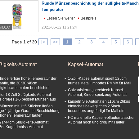
Runde Münzenbeschichtung der süßigkeits-Masch
Temperatur
Lesen Sie weiter
Bestpreis
2021-05-12 11:21:24
Page 1 of 30
|<
<<
1
2
3
4
5
6
ßigkeits-Automat
Kapsel-Automat
ährige fertige hohe Temperatur der
1-Zoll-Kapselautomat spielt 125cm
antie, die 30*30*48cm
buntes Metall Importes PMMA für Mall
igkeitsautomaten beschichtet
Galvanisierungsrechteck-Kapsel-
ter 18 Zoll Süßigkeits-Automat
Automat, Kinderspielzeug-Automat
telgroßes 1-6 bessert Münzen aus
kapseln Sie Automaten 116cm 26kgs
 Münzen mit 1~6 Stücken ließen
einfaches bewegliches 2.5inch
tige 1-jährige Garantie Beschichtung
besonders angefertigt für Mall ein
 hohen Temperatur laufen
PC materielle Kapsel-vollautomatischer
21*44cm Süßigkeits-Automat,
Automat hoch und groß mit Halter
ßer Kugel-Imbiss-Automat