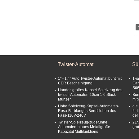
Twister-Automat
Sü
1" - 1,4" Auto Twister-Automat bunt mit
1-j
CER Bescheinigung
Gar
Süß
Handelsgroßes Kapsel-Spielzeug des
twister-Automaten-10cm 1-6 Stück-
Bun
Münzen
mit
Hohe Spielzeug-Kapsel-Automaten-
die
Rosa-Farblanges Berufsleben des
fer
Fass-110V-240V
der
Twister-Spielzeug-zugeführte
21*
Automaten-blaues Metallgroße
gro
Kapazität Multifunktions