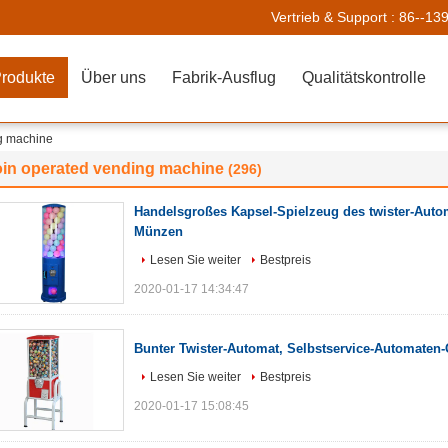
Vertrieb & Support :
86--13
rodukte
Über uns
Fabrik-Ausflug
Qualitätskontrolle
g machine
oin operated vending machine
(296)
Handelsgroßes Kapsel-Spielzeug des twister-Auto
Münzen
Lesen Sie weiter
Bestpreis
2020-01-17 14:34:47
Bunter Twister-Automat, Selbstservice-Automate
Lesen Sie weiter
Bestpreis
2020-01-17 15:08:45