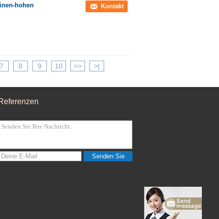
inen-hohen
Kontakt
7
8
9
10
>>
>|
Referenzen
Senden Sie