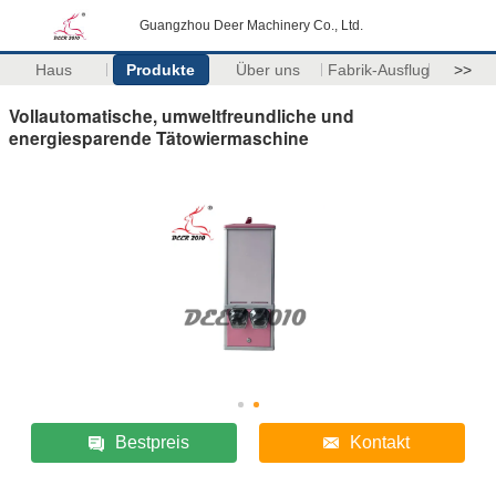
Guangzhou Deer Machinery Co., Ltd.
Haus
Produkte
Über uns
Fabrik-Ausflug
>>
Vollautomatische, umweltfreundliche und
energiesparende Tätowiermaschine
Bestpreis
Kontakt