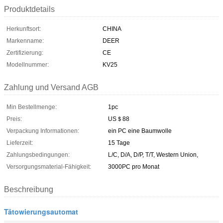
Produktdetails
Herkunftsort:
CHINA
Markenname:
DEER
Zertifizierung:
CE
Modellnummer:
KV25
Zahlung und Versand AGB
Min Bestellmenge:
1pc
Preis:
US＄88
Verpackung Informationen:
ein PC eine Baumwolle
Lieferzeit:
15 Tage
Zahlungsbedingungen:
L/C, D/A, D/P, T/T, Western Union,
Versorgungsmaterial-Fähigkeit:
3000PC pro Monat
Beschreibung
Tätowierungsautomat