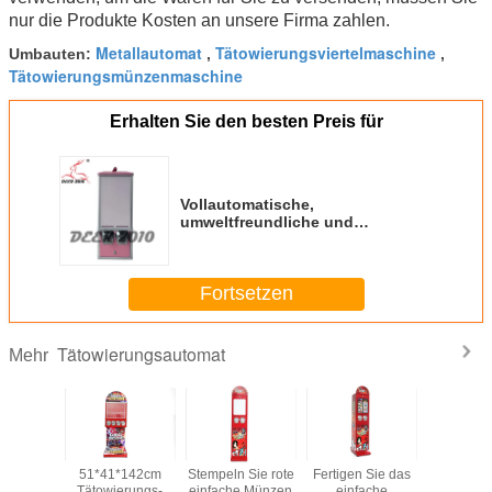
nur die Produkte Kosten an unsere Firma zahlen.
Metallautomat
Tätowierungsviertelmaschine
Umbauten:
,
,
Tätowierungsmünzenmaschine
Erhalten Sie den besten Preis für
Vollautomatische,
umweltfreundliche und
energiesparende
Tätowiermaschine
Fortsetzen
Tätowierungsautomat
Mehr
8CM
51*41*142cm
Stempeln Sie rote
Fertigen Sie das
110V - A
enautomat
karten-
Tätowierungs-
einfache Münzen
einfache
roter Metal