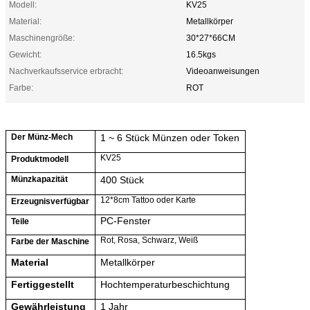
Modell:
KV25
Material:
Metallkörper
Maschinengröße:
30*27*66CM
Gewicht:
16.5kgs
Nachverkaufsservice erbracht:
Videoanweisungen
Farbe:
ROT
Der Münz-Mech
1 ~ 6 Stück Münzen oder Token
KV25
Produktmodell
Münzkapazität
40
0 Stück
12*8cm Tattoo oder Karte
Erzeugnis
verfügbar
PC-Fenster
Teile
Rot, Rosa, Schwarz, Weiß
Farbe der Maschine
Material
Metallkörper
Fertiggestellt
Hochtemperaturbeschichtung
Gewährleistung
1 Jahr