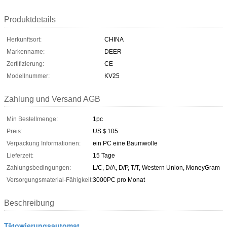
Produktdetails
Herkunftsort:
CHINA
Markenname:
DEER
Zertifizierung:
CE
Modellnummer:
KV25
Zahlung und Versand AGB
Min Bestellmenge:
1pc
Preis:
US＄105
Verpackung Informationen:
ein PC eine Baumwolle
Lieferzeit:
15 Tage
Zahlungsbedingungen:
L/C, D/A, D/P, T/T, Western Union, MoneyGram
Versorgungsmaterial-Fähigkeit:
3000PC pro Monat
Beschreibung
Tätowierungsautomat