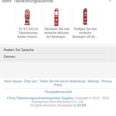
Tätowierungsautomat
Mehr
8CM
51*41*142cm
Stempeln Sie rote
Fertigen Sie das
110V - A
enautomat
karten-
Tätowierungs-
einfache Münzen
einfache
roter Metal
erungs-
Karten-Automat
der Bewegung
Bewegen 26.5kgs
Münz
aten-
alle Metallteile für
16.5kgs 6 des
tatto Automaten
Mechanis
Auftritt-
Kinder
Tätowierungsautomaten
140cm für
Tätowier
ges
66cm für
Spielmitte
240V 
Ändern Sie Sprache
sleben
Spielmitte
kundenspezifisch
Automa
an
German
Nach Hause
|
Über uns
|
Treten Sie mit uns in Verbindung
|
Sitemap
|
Privacy
Policy
Tischplattenansicht
China Tätowierungsmünzenmaschine Supplier.
Copyright © 2019 - 2026
Guangzhou Deer Machinery Co., Ltd..
All rights reserved. Developed by
ECER