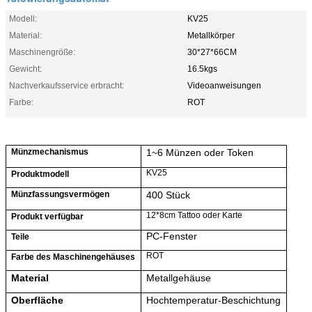
Modell:
KV25
Material:
Metallkörper
Maschinengröße:
30*27*66CM
Gewicht:
16.5kgs
Nachverkaufsservice erbracht:
Videoanweisungen
Farbe:
ROT
Münzmechanismus
1~6 Münzen oder Token
KV25
Produktmodell
Münzfassungsvermögen
40
0 Stück
12*8cm Tattoo oder Karte
Produkt
verfügbar
PC-Fenster
Teile
ROT
Farbe des Maschinengehäuses
Material
Metallgehäuse
Oberfläche
Hochtemperatur-Beschichtung