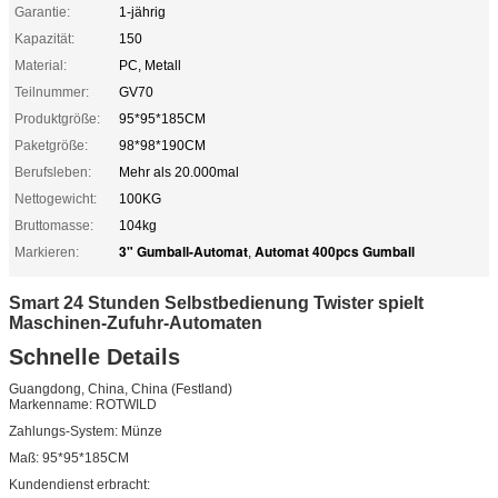
Garantie:
1-jährig
Kapazität:
150
Material:
PC, Metall
Teilnummer:
GV70
Produktgröße:
95*95*185CM
Paketgröße:
98*98*190CM
Berufsleben:
Mehr als 20.000mal
Nettogewicht:
100KG
Bruttomasse:
104kg
3" Gumball-Automat
Automat 400pcs Gumball
Markieren:
,
Smart 24 Stunden Selbstbedienung Twister spielt
Maschinen-Zufuhr-Automaten
Schnelle Details
Guangdong, China, China (Festland)
Markenname: ROTWILD
Zahlungs-System: Münze
Maß: 95*95*185CM
Kundendienst erbracht: