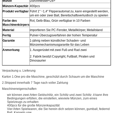
Münze
Durchmesser<28>
Münzen-Kapazität
400pcs
Produkt verfügbar
Führt 1" ~1,4" Flipperautomat zu, kann eingestellt werden,
um ein oder zwei Ball, Bereitschaftsverlustloch zu spielen
Farbe des
Rot, Gelb-Blau, Grün verfügbar in 10 Farben
Maschinenkörpers
Material
importieren Sie PC-Fenster, Metallkörper, Metallstand
Fertig
Pulver-Überzugsverfahren der hohen Temperatur
Garantie
1-jährig neben künstlicher Schaden- und
Münzemechanismusgarantie für das Leben
Anmerkung
1. Ausgerüstet mit zwei Fuß und Rad zwei
2. Fabrik besitzt Copyright, Fußball, Piraten und
Dinosaurier
Verpackung u. Lieferung
Karton 1.One pro die Maschine, geschützt durch Schaum um die Maschine
2.Shipped innerhalb 7 Tage nach voller Zahlung
Maschineneigenschaften
wir können zwei Arten Geldschlitz, ein Schlitz und zwei Schlitz .it kann Ihre
Bedingungen erfüllen, die einstellen, wieviele Münzen, zum eines
Spielzeugs zu erhalten
400pcs für die große Münzenkapazität
Vier Arten Spielwaren, die Sie herein dich setzen können, gumball, federnd
Ball, Kapseln usw.