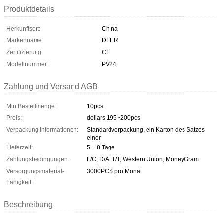
Produktdetails
Herkunftsort:
China
Markenname:
DEER
Zertifizierung:
CE
Modellnummer:
PV24
Zahlung und Versand AGB
Min Bestellmenge:
10pcs
Preis:
dollars 195~200pcs
Verpackung Informationen:
Standardverpackung, ein Karton des Satzes
einer
Lieferzeit:
5 ~ 8 Tage
Zahlungsbedingungen:
L/C, D/A, T/T, Western Union, MoneyGram
Versorgungsmaterial-
3000PCS pro Monat
Fähigkeit:
Beschreibung