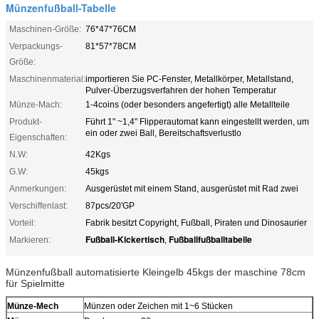
Münzenfußball-Tabelle
Maschinen-Größe:
76*47*76CM
Verpackungs-
81*57*78CM
Größe:
Maschinenmaterial:
importieren Sie PC-Fenster, Metallkörper, Metallstand,
Pulver-Überzugsverfahren der hohen Temperatur
Münze-Mach:
1-4coins (oder besonders angefertigt) alle Metallteile
Produkt-
Führt 1" ~1,4" Flipperautomat kann eingestellt werden, um
ein oder zwei Ball, Bereitschaftsverlustlo
Eigenschaften:
N.W:
42Kgs
G.W:
45kgs
Anmerkungen:
Ausgerüstet mit einem Stand, ausgerüstet mit Rad zwei
Verschiffenlast:
87pcs/20'GP
Vorteil:
Fabrik besitzt Copyright, Fußball, Piraten und Dinosaurier
Fußball-Kickertisch
Fußballfußballtabelle
Markieren:
,
Münzenfußball automatisierte Kleingelb 45kgs der maschine 78cm
für Spielmitte
Münze-Mech
Münzen oder Zeichen mit 1~6 Stücken