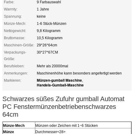
Farbe:
9 Farbauswahl
Warrnty:
1 Jahre
Spannung:
keine
Münze-Mech:
1-6 Stück-Münzen
Nettogewicht:
9,8 Kilogramm
Bruttomasse:
10,5 Kilogramm
Maschinen-Größe:
29*26*64cm
Verpackungs-
30*27*67CM
Größe:
Berufsleben:
Mehr als 20000mal
Anmerkungen:
Maschinenhöhe kann besonders angefertigt werden
Münzen-gumball Maschine
Markieren:
,
Handels-Gumball-Maschine
Schwarzes süßes Zufuhr gumball Automat
PC Fenstermünzenbetriebenschwarzes
64cm
Münze-Mech
Münzen oder Zeichen mit 1~6 Stücken
Münze
Durchmesser<28>