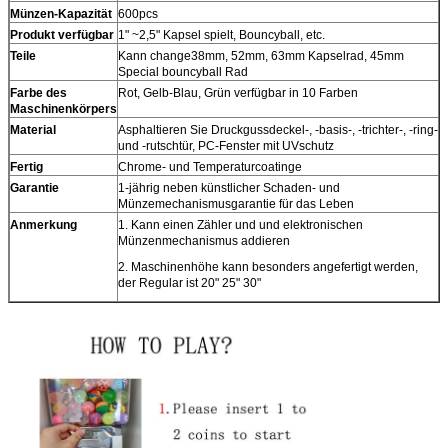
Münzen-Kapazität
600pcs
Produkt verfügbar
1" ~2,5" Kapsel spielt, Bouncyball, etc.
Teile
Kann change38mm, 52mm, 63mm Kapselrad, 45mm
Special bouncyball Rad
Farbe des
Rot, Gelb-Blau, Grün verfügbar in 10 Farben
Maschinenkörpers
Material
Asphaltieren Sie Druckgussdeckel-, -basis-, -trichter-, -ring-
und -rutschtür, PC-Fenster mit UVschutz
Fertig
Chrome- und Temperaturcoatinge
Garantie
1-jährig neben künstlicher Schaden- und
Münzemechanismusgarantie für das Leben
Anmerkung
1. Kann einen Zähler und und elektronischen
Münzenmechanismus addieren
2. Maschinenhöhe kann besonders angefertigt werden,
der Regular ist 20" 25" 30"