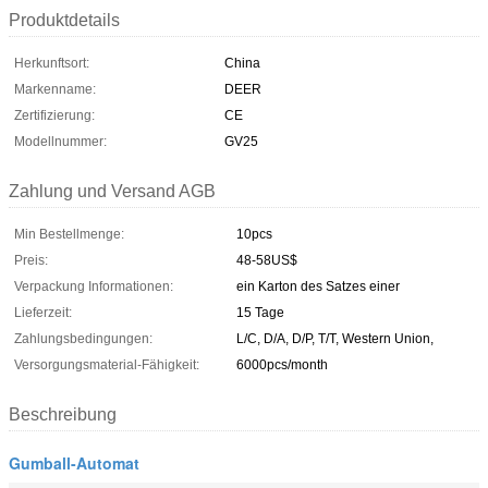
Produktdetails
Herkunftsort:
China
Markenname:
DEER
Zertifizierung:
CE
Modellnummer:
GV25
Zahlung und Versand AGB
Min Bestellmenge:
10pcs
Preis:
48-58US$
Verpackung Informationen:
ein Karton des Satzes einer
Lieferzeit:
15 Tage
Zahlungsbedingungen:
L/C, D/A, D/P, T/T, Western Union,
Versorgungsmaterial-Fähigkeit:
6000pcs/month
Beschreibung
Gumball-Automat