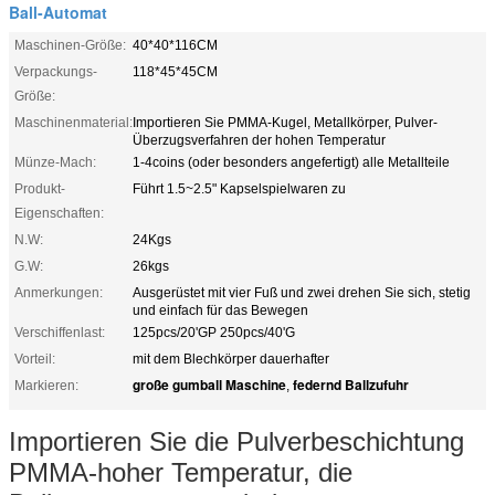
Ball-Automat
Maschinen-Größe:
40*40*116CM
Verpackungs-
118*45*45CM
Größe:
Maschinenmaterial:
Importieren Sie PMMA-Kugel, Metallkörper, Pulver-
Überzugsverfahren der hohen Temperatur
Münze-Mach:
1-4coins (oder besonders angefertigt) alle Metallteile
Produkt-
Führt 1.5~2.5" Kapselspielwaren zu
Eigenschaften:
N.W:
24Kgs
G.W:
26kgs
Anmerkungen:
Ausgerüstet mit vier Fuß und zwei drehen Sie sich, stetig
und einfach für das Bewegen
Verschiffenlast:
125pcs/20'GP 250pcs/40'G
Vorteil:
mit dem Blechkörper dauerhafter
große gumball Maschine
federnd Ballzufuhr
Markieren:
,
Importieren Sie die Pulverbeschichtung
PMMA-hoher Temperatur, die