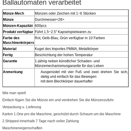
Ballautomaten verarbeitet
Münze-Mech
Münzen oder Zeichen mit 1~6 Stücken
Münze
Durchmesser<28>
Münzen-Kapazität
600pcs
Produkt verfügbar
Führt 1.5~2.5" Kapselspielwaren zu
Farbe des
Rot, Gelb-Blau, Grün verfügbar in 10 Farben
Maschinenkörpers
Material
Kugel des Importes PMMA, Metallkörper
Fertig
Beschichtung der hohen Temperatur
Garantie
1-jährig neben künstlicher Schaden- und
Münzemechanismusgarantie für das Leben
Anmerkung
Ausgerüstet mit vier Fuß und zwei drehen Sie sich,
stetig und einfach für das Bewegen
mit dem Blechkörper dauerhafter
Wie man spielt
Einfach fügen Sie die Münze ein und verdrehen Sie die Münzenzufuhr
Verpackung u. Lieferung
Karton 1.One pro die Maschine, geschützt durch Schaum um die Maschine
2.Shipped innerhalb 7 Tage nach voller Zahlung
Maschineneigenschaften