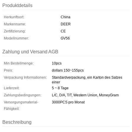
Produktdetails
Herkunftsort:
China
Markenname:
DEER
Zertifizierung:
CE
Modellnummer:
GV56
Zahlung und Versand AGB
Min Bestellmenge:
10pcs
Preis:
dollars 150~155pcs
Verpackung Informationen:
Standardverpackung, ein Karton des Satzes
einer
Lieferzeit:
5 ~ 8 Tage
Zahlungsbedingungen:
L/C, D/A, T/T, Western Union, MoneyGram
Versorgungsmaterial-
3000PCS pro Monat
Fähigkeit:
Beschreibung