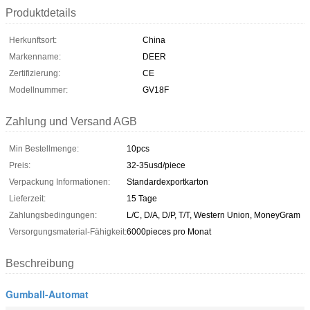
Produktdetails
Herkunftsort:
China
Markenname:
DEER
Zertifizierung:
CE
Modellnummer:
GV18F
Zahlung und Versand AGB
Min Bestellmenge:
10pcs
Preis:
32-35usd/piece
Verpackung Informationen:
Standardexportkarton
Lieferzeit:
15 Tage
Zahlungsbedingungen:
L/C, D/A, D/P, T/T, Western Union, MoneyGram
Versorgungsmaterial-Fähigkeit:
6000pieces pro Monat
Beschreibung
Gumball-Automat