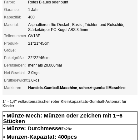
Farbe:
Rotes Blaues oder bunt
Garantie:
1 Jahr
Kapazität:
400
Material:
Asphaltieren Sie Deckel-, Basis-, Trichter- und Rutschtür,
Stärkekörper PC-Kugel ABS 3.5mm
Teilenummer:
GV18F
Produkt-
21*21*45cm
Größe:
Paketgröße:
22*22*46cm
Berufsleben:
mehr als 20.000mal
Net Gewicht:
3.0kgs
Bruttogewicht:
3.6kgs
Handels-Gumball-Maschine
scherzt gumball Maschine
Markieren:
,
1" - 1,4" vollautomatischer roter Kleinkapazitäts-Gumball-Automat für
Kinder
• Münze-Mech: Münzen oder Zeichen mit 1~6
Stücken
• Münze: Durchmesser
<28>
• Münzen-Kapazität: 400pcs