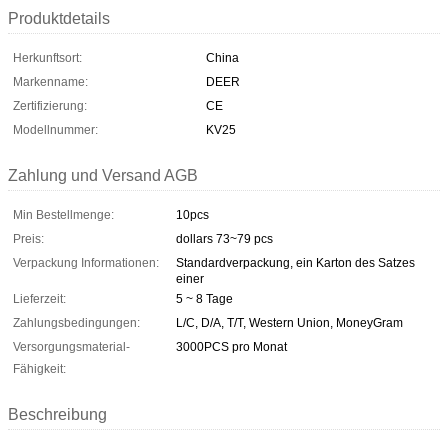
Produktdetails
Herkunftsort:
China
Markenname:
DEER
Zertifizierung:
CE
Modellnummer:
KV25
Zahlung und Versand AGB
Min Bestellmenge:
10pcs
Preis:
dollars 73~79 pcs
Verpackung Informationen:
Standardverpackung, ein Karton des Satzes
einer
Lieferzeit:
5 ~ 8 Tage
Zahlungsbedingungen:
L/C, D/A, T/T, Western Union, MoneyGram
Versorgungsmaterial-
3000PCS pro Monat
Fähigkeit:
Beschreibung