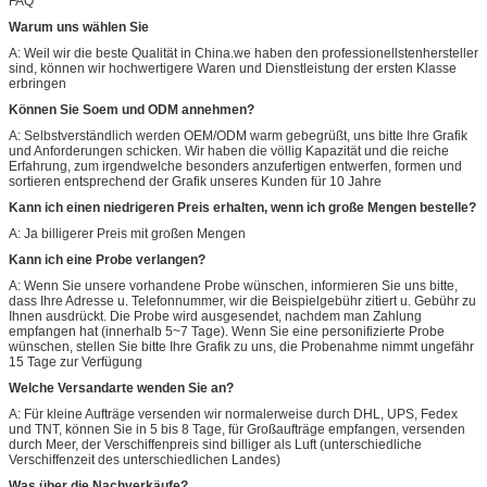
FAQ
Warum uns wählen Sie
A: Weil wir die beste Qualität in China.we haben den professionellstenhersteller
sind, können wir hochwertigere Waren und Dienstleistung der ersten Klasse
erbringen
Können Sie Soem und ODM annehmen?
A: Selbstverständlich werden OEM/ODM warm gebegrüßt, uns bitte Ihre Grafik
und Anforderungen schicken. Wir haben die völlig Kapazität und die reiche
Erfahrung, zum irgendwelche besonders anzufertigen entwerfen, formen und
sortieren entsprechend der Grafik unseres Kunden für 10 Jahre
Kann ich einen niedrigeren Preis erhalten, wenn ich große Mengen bestelle?
A: Ja billigerer Preis mit großen Mengen
Kann ich eine Probe verlangen?
A: Wenn Sie unsere vorhandene Probe wünschen, informieren Sie uns bitte,
dass Ihre Adresse u. Telefonnummer, wir die Beispielgebühr zitiert u. Gebühr zu
Ihnen ausdrückt. Die Probe wird ausgesendet, nachdem man Zahlung
empfangen hat (innerhalb 5~7 Tage). Wenn Sie eine personifizierte Probe
wünschen, stellen Sie bitte Ihre Grafik zu uns, die Probenahme nimmt ungefähr
15 Tage zur Verfügung
Welche Versandarte wenden Sie an?
A: Für kleine Aufträge versenden wir normalerweise durch DHL, UPS, Fedex
und TNT, können Sie in 5 bis 8 Tage, für Großaufträge empfangen, versenden
durch Meer, der Verschiffenpreis sind billiger als Luft (unterschiedliche
Verschiffenzeit des unterschiedlichen Landes)
Was über die Nachverkäufe?