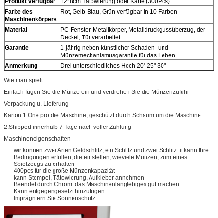
Produkt verfügbar
12*8cm Tätowierung oder Karte (300Pcs)
Farbe des
Rot, Gelb-Blau, Grün verfügbar in 10 Farben
Maschinenkörpers
Material
PC-Fenster, Metallkörper, Metalldruckgussüberzug, der
Deckel, Tür verarbeitet
Garantie
1-jährig neben künstlicher Schaden- und
Münzemechanismusgarantie für das Leben
Anmerkung
Drei unterschiedliches Hoch 20" 25" 30"
Wie man spielt
Einfach fügen Sie die Münze ein und verdrehen Sie die Münzenzufuhr
Verpackung u. Lieferung
Karton 1.One pro die Maschine, geschützt durch Schaum um die Maschine
2.Shipped innerhalb 7 Tage nach voller Zahlung
Maschineneigenschaften
wir können zwei Arten Geldschlitz, ein Schlitz und zwei Schlitz .it kann Ihre
Bedingungen erfüllen, die einstellen, wieviele Münzen, zum eines
Spielzeugs zu erhalten
400pcs für die große Münzenkapazität
kann Stempel, Tätowierung, Aufkleber annehmen
Beendet durch Chrom, das Maschinenlanglebiges gut machen
Kann entgegengesetzt hinzufügen
Imprägniern Sie Sonnenschutz