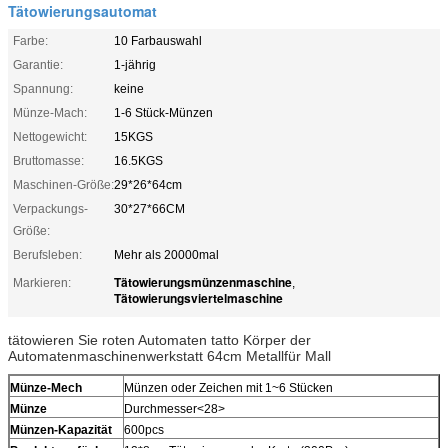
Tätowierungsautomat
Farbe:
10 Farbauswahl
Garantie:
1-jährig
Spannung:
keine
Münze-Mach:
1-6 Stück-Münzen
Nettogewicht:
15KGS
Bruttomasse:
16.5KGS
Maschinen-Größe:
29*26*64cm
Verpackungs-
30*27*66CM
Größe:
Berufsleben:
Mehr als 20000mal
Tätowierungsmünzenmaschine
Markieren:
,
Tätowierungsviertelmaschine
tätowieren Sie roten Automaten tatto Körper der
Automatenmaschinenwerkstatt 64cm Metallfür Mall
Münze-Mech
Münzen oder Zeichen mit 1~6 Stücken
Münze
Durchmesser<28>
Münzen-Kapazität
600pcs