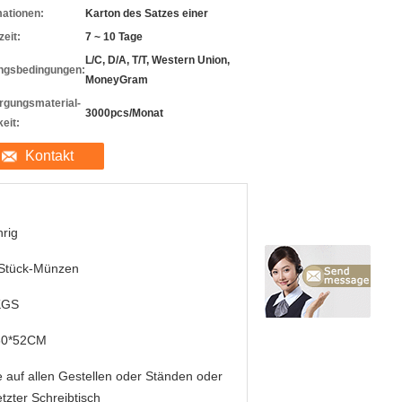
mationen:
Karton des Satzes einer
zeit:
7 ~ 10 Tage
L/C, D/A, T/T, Western Union,
ngsbedingungen:
MoneyGram
rgungsmaterial-
3000pcs/Monat
eit:
Kontakt
hrig
 Stück-Münzen
KGS
30*52CM
e auf allen Gestellen oder Ständen oder
tzter Schreibtisch