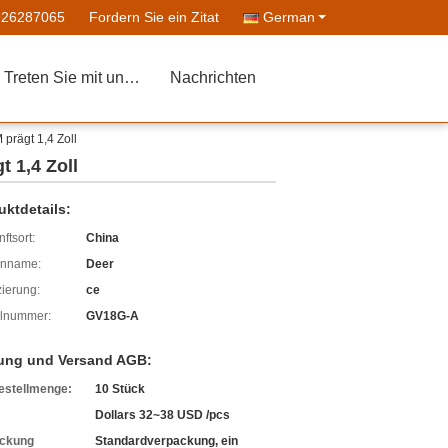
926287065
Fordern Sie ein Zitat
German
Treten Sie mit uns in Verbindung
Nachrichten
rägt 1,4 Zoll
 1,4 Zoll
uktdetails:
ftsort:
China
enname:
Deer
izierung:
ce
lnummer:
GV18G-A
ung und Versand AGB:
estellmenge:
10 Stück
Dollars 32~38 USD /pcs
ckung
Standardverpackung, ein