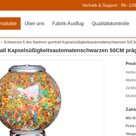
Vertrieb & Support :
86--13
rodukte
Über uns
Fabrik-Ausflug
Qualitätskontrolle
Schwarzes 6 des Nashorn gumball Kapselsüßigkeitsautomatenschwarzen 50CM p
ll Kapselsüßigkeitsautomatenschwarzen 50CM prägt
Prod
Herkun
Mark
Zertif
Model
Zahl
Min B
Preis:
Verpa