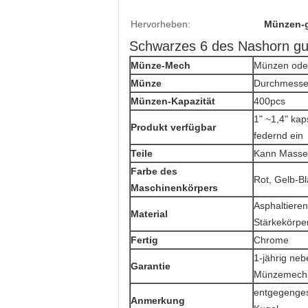
Hervorheben:
Münzen-g
Schwarzes 6 des Nashorn gu
Münze-Mech
Münzen oder
Münze
Durchmesse
Münzen-Kapazität
400pcs
1" ~1,4" kap
Produkt verfügbar
federnd ein
Teile
Kann Massen
Farbe des
Rot, Gelb-Bl
Maschinenkörpers
Asphaltieren
Material
Stärkekörp
Fertig
Chrome
1-jährig ne
Garantie
Münzemecha
entgegenges
Anmerkung