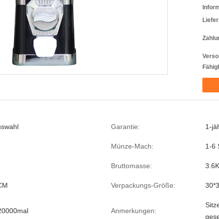
Infor
Liefer
Zahlu
Verso
Fähigk
uswahl
Garantie:
1-jä
Münze-Mach:
1-6
Bruttomasse:
3.6
CM
Verpackungs-Größe:
30*
Sitz
 20000mal
Anmerkungen:
gese