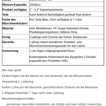
Münzen-Kapazität
1000pcs
Produkt verfügbar
1" ~1,4" Kapselspielwaren
Teile
Kann federnd Ballsüßigkeit gumball Rad ändern
Farbe des
Rot, Gelb-Blau, Grün verfügbar in 7 colos
Maschinenkörpers
Material
Aller Metallkörper, PC-Kugel Edelstahl-Deckel,
Plastiklegierungsbasis, mittlerer Ring
Fertig
Coatinge und Chrome der hohen Temperatur
Garantie
1-jährig neben künstlicher Schaden- und
Münzemechanismusgarantie für das Leben
Anmerkung
1.can fügen entgegengesetzt hinzu
Kastentabelle-Höhenstand des Bargeldes 2.Double,
Kapazität des Produktes 4X6L
Wie man spielt
Einfach fügen Sie die Münze ein und verdrehen Sie die Münzenzufuhr
Verpackung u. Lieferung
Karton 1.One pro die Maschine, geschützt durch Schaum um die Maschine
2.Shipped innerhalb 7 Tage nach voller Zahlung
Maschineneigenschaften
wir können zwei Arten Geldschlitz, ein Schlitz und zwei Schlitz .it kann Ihre