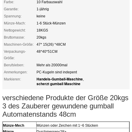
Farbe:
10 Farbauswahl
Garantie:
1-jährig
Spannung:
keine
Münze-Mach:
1-6 Stück-Münzen
Nettogewicht:
18KGS
Bruttomasse:
20kgs
Maschinen-Größe:
47* 15(26) *48CM
Verpackungs-
48*40*51CM
Größe:
Berufsleben:
Mehr als 20000mal
Anmerkungen:
PC-Kugeln sind indepent
Handels-Gumball-Maschine
Markieren:
,
scherzt gumball Maschine
verschiedene Produkte der Größe 20kgs
3 des Zauberer gewundene gumball
Automatenstands 48cm
Münze-Mech
Münzen oder Zeichen mit 1~6 Stücken
Münze
Durchmesser<28>