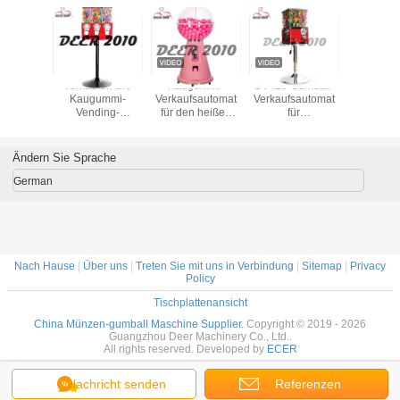
all-
Verkaufen Sie
Kaugummi-
GV420 Gumball-
Sam's 
ne mit
Kaugummi-
Verkaufsautomat
Verkaufsautomat
Süßigkeit 
basis-
Vending-
für den heißen
für
Süßigke
nze
Maschine mit Bulk
Verkauf
Kundenanforderungen
Automat
*146CM
Candy Wheel und
Münzbetriebene
mit 1-1,4 Zoll
50CM 6 
te Farbe
wasserdichtem
Kaugummi-
Kapselspielzeug-
1,4 Z
Ändern Sie Sprache
Sonnenschutz
Verkaufsautomat
und Flummi-
für hohe Leistung
Kompatibilität
German
Nach Hause
|
Über uns
|
Treten Sie mit uns in Verbindung
|
Sitemap
|
Privacy
Policy
Tischplattenansicht
China Münzen-gumball Maschine Supplier.
Copyright © 2019 - 2026
Guangzhou Deer Machinery Co., Ltd..
All rights reserved. Developed by
ECER
Nachricht senden
Referenzen