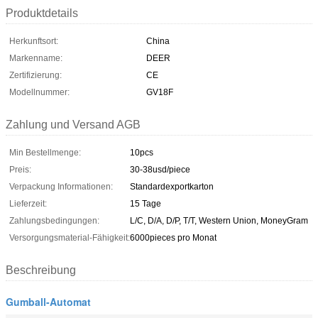
Produktdetails
Herkunftsort:
China
Markenname:
DEER
Zertifizierung:
CE
Modellnummer:
GV18F
Zahlung und Versand AGB
Min Bestellmenge:
10pcs
Preis:
30-38usd/piece
Verpackung Informationen:
Standardexportkarton
Lieferzeit:
15 Tage
Zahlungsbedingungen:
L/C, D/A, D/P, T/T, Western Union, MoneyGram
Versorgungsmaterial-Fähigkeit:
6000pieces pro Monat
Beschreibung
Gumball-Automat