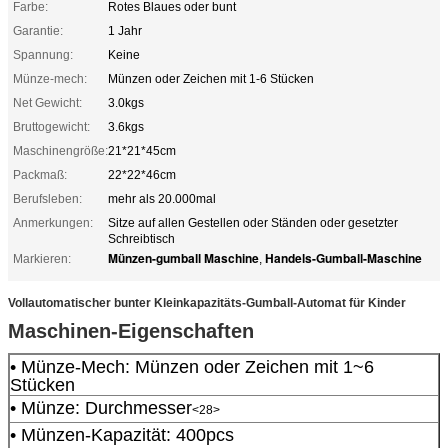
Farbe:
Rotes Blaues oder bunt
Garantie:
1 Jahr
Spannung:
Keine
Münze-mech:
Münzen oder Zeichen mit 1-6 Stücken
Net Gewicht:
3.0kgs
Bruttogewicht:
3.6kgs
Maschinengröße:
21*21*45cm
Packmaß:
22*22*46cm
Berufsleben:
mehr als 20.000mal
Anmerkungen:
Sitze auf allen Gestellen oder Ständen oder gesetzter
Schreibtisch
Münzen-gumball Maschine
Handels-Gumball-Maschine
Markieren:
,
Vollautomatischer bunter Kleinkapazitäts-Gumball-Automat für Kinder
Maschinen-Eigenschaften
• Münze-Mech: Münzen oder Zeichen mit 1~6
Stücken
• Münze: Durchmesser
<28>
• Münzen-Kapazität: 400pcs